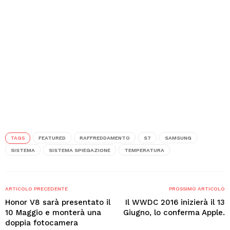
TAGS
FEATURED
RAFFREDDAMENTO
S7
SAMSUNG
SISTEMA
SISTEMA SPIEGAZIONE
TEMPERATURA
ARTICOLO PRECEDENTE
PROSSIMO ARTICOLO
Honor V8 sarà presentato il
Il WWDC 2016 inizierà il 13
10 Maggio e monterà una
Giugno, lo conferma Apple.
doppia fotocamera