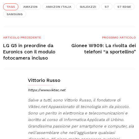
TAGS
AMAZON
AMAZON ITALIA
GALEAZZI
S7
S7 EDGE
SAMSUNG
ARTICOLO PRECEDENTE
PROSSIMO ARTICOLO
LG G5 in preordine da
Gionee W909: La rivolta dei
Euronics con il modulo
telefoni “a sportellino”
fotocamera incluso
Vittorio Russo
https://www.viktec.net
Salve a tutti, sono Vittorio Russo, il fondatore di
Viktec.net Appassionato di tecnologia sin da piccolo.
Sono un perito in elettronica e telecomunicazioni e
iscritto al corso di Informatica Applicata di Urbino.
Grandissima passione per smartphone e computer, sia
nell'assemblare che nell'aggiustare qualsiasi