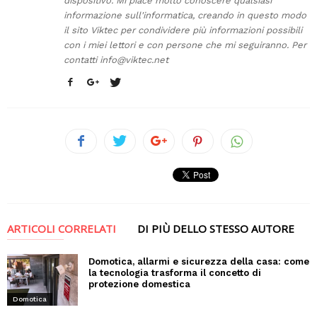
dispositivo. Mi piace molto conoscere qualsiasi
informazione sull'informatica, creando in questo modo
il sito Viktec per condividere più informazioni possibili
con i miei lettori e con persone che mi seguiranno. Per
contatti
info@viktec.net
ARTICOLI CORRELATI
DI PIÙ DELLO STESSO AUTORE
Domotica, allarmi e sicurezza della casa: come
la tecnologia trasforma il concetto di
protezione domestica
Domotica