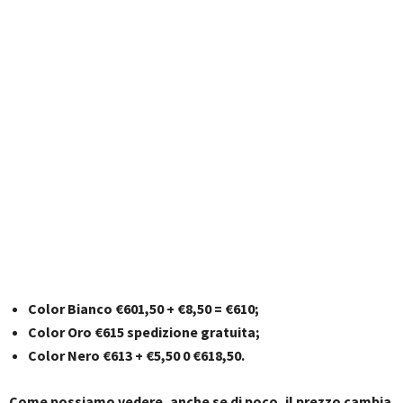
Color Bianco €601,50 + €8,50 = €610;
Color Oro €615 spedizione gratuita;
Color Nero €613 + €5,50 0 €618,50.
Come possiamo vedere, anche se di poco, il prezzo cambia