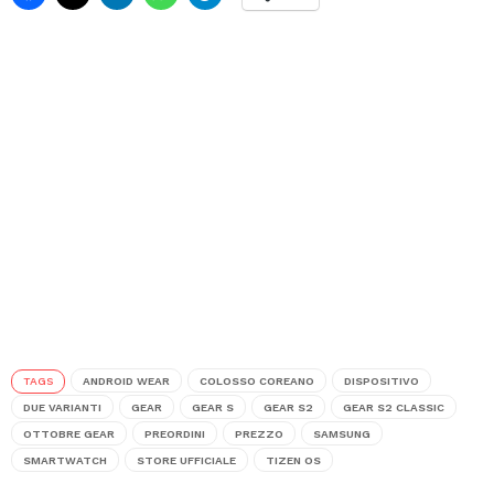
TAGS
ANDROID WEAR
COLOSSO COREANO
DISPOSITIVO
DUE VARIANTI
GEAR
GEAR S
GEAR S2
GEAR S2 CLASSIC
OTTOBRE GEAR
PREORDINI
PREZZO
SAMSUNG
SMARTWATCH
STORE UFFICIALE
TIZEN OS