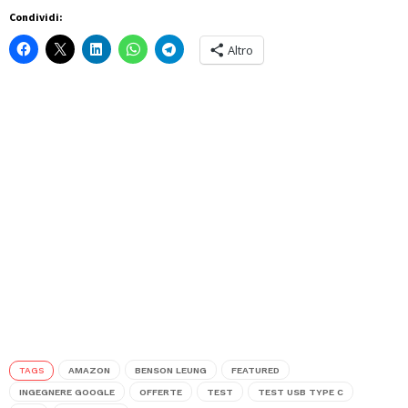
Condividi:
Altro
TAGS
AMAZON
BENSON LEUNG
FEATURED
INGEGNERE GOOGLE
OFFERTE
TEST
TEST USB TYPE C