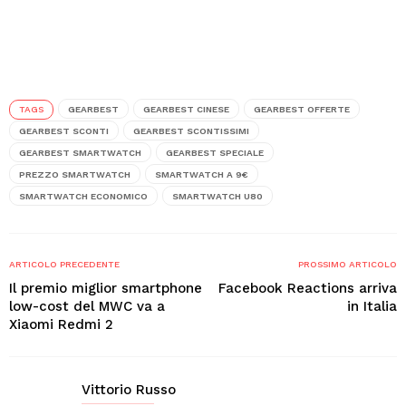
TAGS
GEARBEST
GEARBEST CINESE
GEARBEST OFFERTE
GEARBEST SCONTI
GEARBEST SCONTISSIMI
GEARBEST SMARTWATCH
GEARBEST SPECIALE
PREZZO SMARTWATCH
SMARTWATCH A 9€
SMARTWATCH ECONOMICO
SMARTWATCH U80
ARTICOLO PRECEDENTE
PROSSIMO ARTICOLO
Il premio miglior smartphone
Facebook Reactions arriva
low-cost del MWC va a
in Italia
Xiaomi Redmi 2
Vittorio Russo