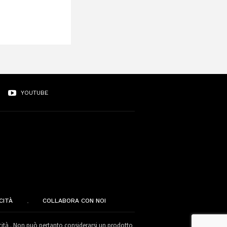
YOUTUBE
CITÀ
COLLABORA CON NOI
cità . Non può pertanto considerarsi un prodotto