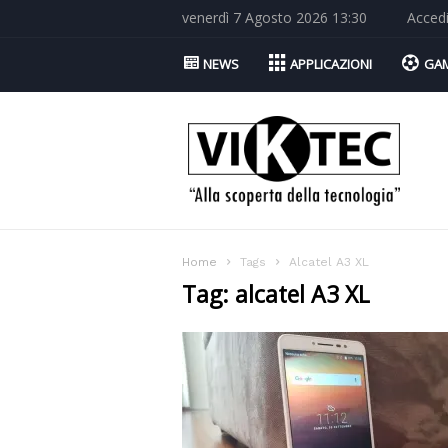
venerdì 7 Agosto 2026 13:30
Acced
NEWS
APPLICAZIONI
GA
Viktec.net
Home
Tags
Alcatel A3 XL
Tag: alcatel A3 XL