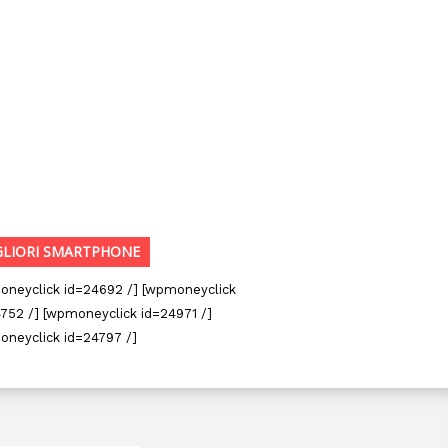
GLIORI SMARTPHONE
oneyclick id=24692 /] [wpmoneyclick
752 /] [wpmoneyclick id=24971 /]
oneyclick id=24797 /]