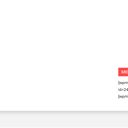
MI
[wpm
id=24
[wpm