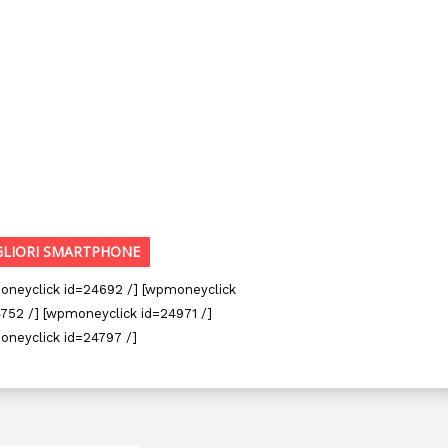
GLIORI SMARTPHONE
oneyclick id=24692 /] [wpmoneyclick
752 /] [wpmoneyclick id=24971 /]
oneyclick id=24797 /]