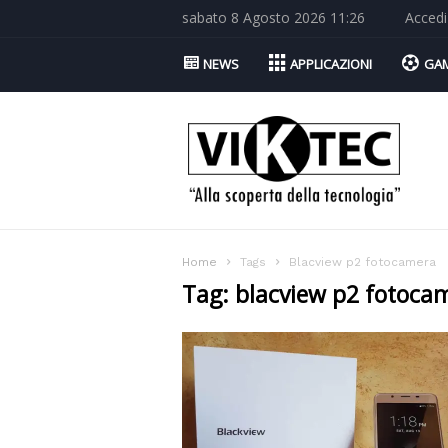
sabato 8 Agosto 2026 11:26
Accedi
NEWS
APPLICAZIONI
GA
Viktec.net
Home
Tags
Blacview p2 fotocamera
Tag: blacview p2 fotoca