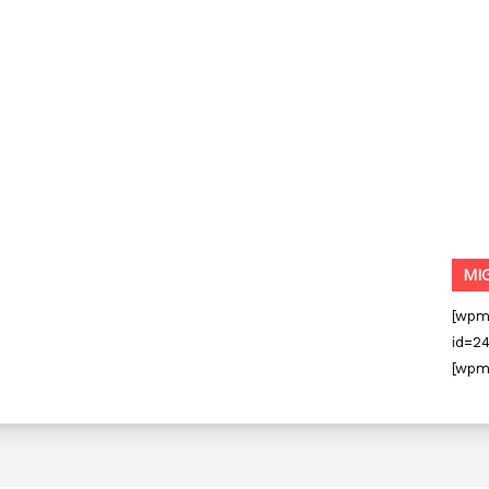
MI
[wpm
id=24
[wpm