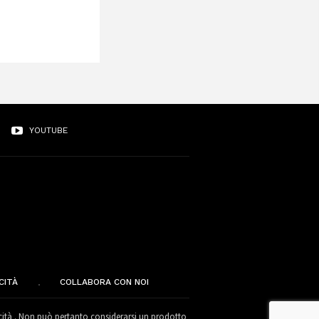
YOUTUBE
CITÀ
COLLABORA CON NOI
cità . Non può pertanto considerarsi un prodotto