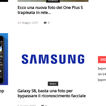
OnePlus
Ecco una nuova foto del One Plus 5
trapleata in rete...
22 Maggio 2017
0
MI
[wpm
id=24
[wpm
News
app
Galaxy S8, basta una foto per
bypassare il riconoscimento facciale