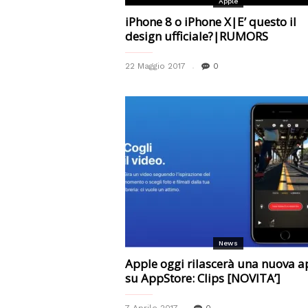
Apple
iPhone 8 o iPhone X|E’ questo il
design ufficiale?|RUMORS
22 Maggio 2017
0
News
Apple oggi rilascerà una nuova 
su AppStore: Clips [NOVITA’]