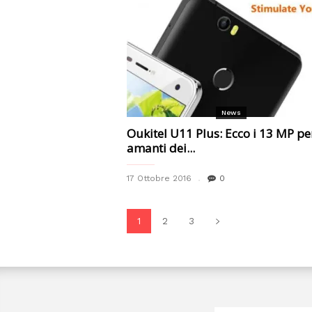
News
Oukitel U11 Plus: Ecco i 13 MP per
amanti dei...
17 Ottobre 2016
0
1
2
3