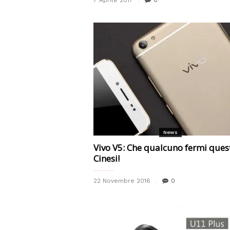
7 Aprile 2017
0
News
Vivo V5: Che qualcuno fermi ques
Cinesi!
22 Novembre 2016
0