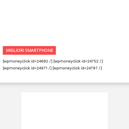
MIGLIORI SMARTPHONE
[wpmoneyclick id=24692 /] [wpmoneyclick id=24752 /]
[wpmoneyclick id=24971 /] [wpmoneyclick id=24797 /]