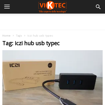
Home
Tags
Iczi hub usb typec
Tag: iczi hub usb typec