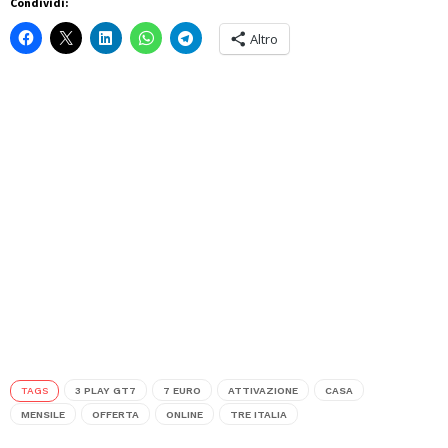
Condividi:
Altro
TAGS
3 PLAY GT7
7 EURO
ATTIVAZIONE
CASA
MENSILE
OFFERTA
ONLINE
TRE ITALIA