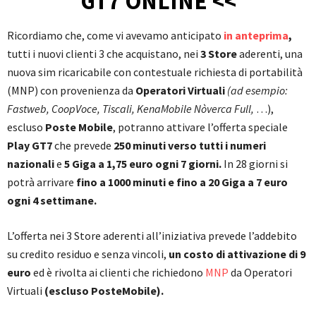
GT7 ONLINE <<
Ricordiamo che, come vi avevamo anticipato
in anteprima
,
tutti i nuovi clienti 3 che acquistano, nei
3 Store
aderenti, una
nuova sim ricaricabile con contestuale richiesta di portabilità
(MNP) con provenienza da
Operatori Virtuali
(ad esempio:
Fastweb, CoopVoce, Tiscali, KenaMobile Nòverca Full,
…),
escluso
Poste Mobile
, potranno attivare l’offerta speciale
Play GT7
che prevede
250 minuti verso tutti i numeri
nazionali
e
5 Giga a 1,75 euro ogni 7 giorni.
In 28 giorni si
potrà arrivare
fino a 1000 minuti e fino a 20 Giga a 7 euro
ogni 4 settimane.
L’offerta nei 3 Store aderenti all’iniziativa prevede l’addebito
su credito residuo e senza vincoli,
un costo di attivazione di 9
euro
ed è rivolta ai clienti che richiedono
MNP
da Operatori
Virtuali
(escluso PosteMobile).