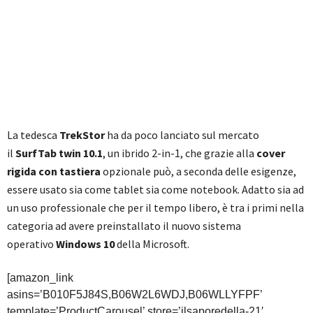
La tedesca
TrekStor
ha da poco lanciato sul mercato
il
SurfTab twin 10.1
, un ibrido 2-in-1, che grazie alla
cover
rigida con tastiera
opzionale può, a seconda delle esigenze,
essere usato sia come tablet sia come notebook. Adatto sia ad
un uso professionale che per il tempo libero, è tra i primi nella
categoria ad avere preinstallato il nuovo sistema
operativo
Windows 10
della Microsoft.
[amazon_link
asins=’B010F5J84S,B06W2L6WDJ,B06WLLYFPF’
template=’ProductCarousel’ store=’ilsaporedella-21′