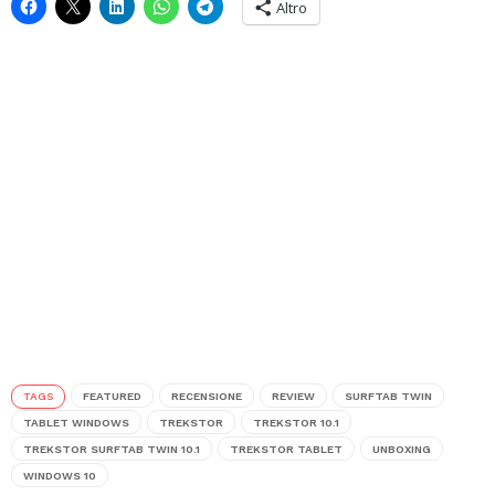
Altro
TAGS
FEATURED
RECENSIONE
REVIEW
SURFTAB TWIN
TABLET WINDOWS
TREKSTOR
TREKSTOR 10.1
TREKSTOR SURFTAB TWIN 10.1
TREKSTOR TABLET
UNBOXING
WINDOWS 10