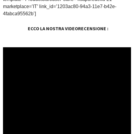
marketplace=’IT’ link_id=’1203ac80-94a3-11e7-b42e-
4fabca95562b’]
ECCO LA NOSTRA VIDEORECENSIONE :