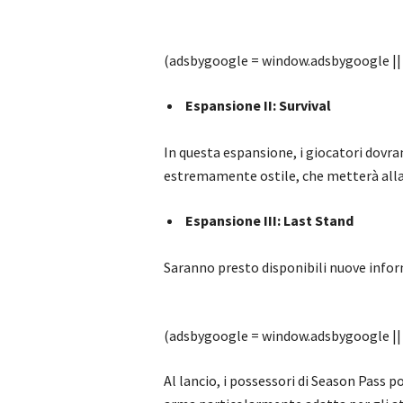
(adsbygoogle = window.adsbygoogle || [
Espansione II: Survival
In questa espansione, i giocatori dovra
estremamente ostile, che metterà alla p
Espansione III: Last Stand
Saranno presto disponibili nuove infor
(adsbygoogle = window.adsbygoogle || [
Al lancio, i possessori di Season Pass 