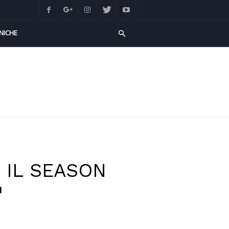
NICHE
E IL SEASON
™