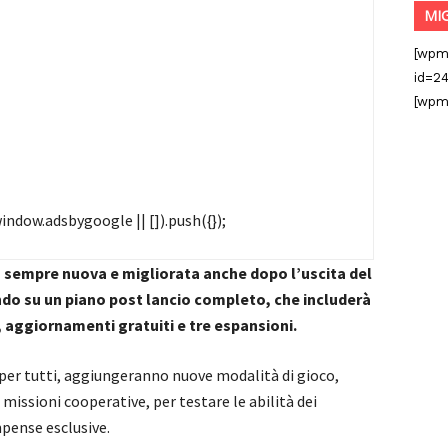
MI
[wpm
id=24
[wpm
ndow.adsbygoogle || []).push({});
za sempre nuova e migliorata anche dopo l’uscita del
ando su un piano post lancio completo, che includerà
, aggiornamenti gratuiti e tre espansioni.
 per tutti, aggiungeranno nuove modalità di gioco,
ssioni cooperative, per testare le abilità dei
mpense esclusive.