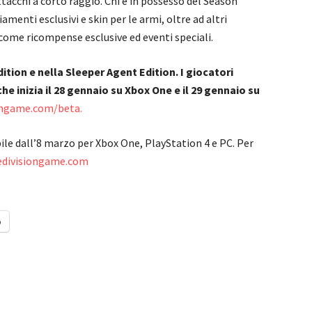
acchi a corto raggio. Chi è in possesso del Season
amenti esclusivi e skin per le armi, oltre ad altri
ome ricompense esclusive ed eventi speciali.
ition e nella Sleeper Agent Edition. I giocatori
che inizia il 28 gennaio su Xbox One e il 29 gennaio su
ongame.com/beta.
ile dall’8 marzo per Xbox One, PlayStation 4 e PC. Per
edivisiongame.com
o