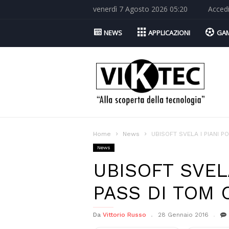
venerdì 7 Agosto 2026 05:20
Acced
NEWS
APPLICAZIONI
GA
Viktec.net
Home
News
UBISOFT SVELA I PIANI PO
News
UBISOFT SVEL
PASS DI TOM 
Da
Vittorio Russo
28 Gennaio 2016