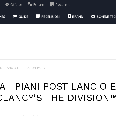
i
Offerte
Forum
Recensioni
MES
GUIDE
RECENSIONI
BRAND
SCHEDE TEC
ST LANCIO E IL SEASON PASS ...
A I PIANI POST LANCIO 
CLANCY’S THE DIVISION
0