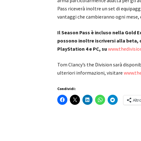
arma particolarmente adatta per gli att
Pass riceverà inoltre un set di equipaggi
vantaggi che cambieranno ogni mese, c
Il Season Pass è incluso nella Gold Ed
possono inoltre iscriversi alla beta, 
PlayStation 4 e PC, su
www.thedivisi
Tom Clancy’s the Division sarà disponib
ulteriori informazioni, visitare
www.th
Condividi:
Altr