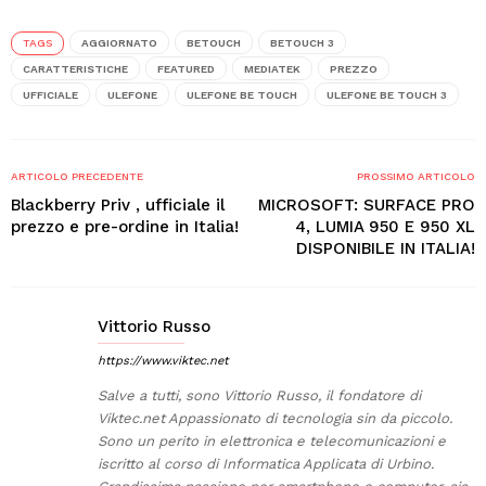
TAGS
AGGIORNATO
BETOUCH
BETOUCH 3
CARATTERISTICHE
FEATURED
MEDIATEK
PREZZO
UFFICIALE
ULEFONE
ULEFONE BE TOUCH
ULEFONE BE TOUCH 3
ARTICOLO PRECEDENTE
PROSSIMO ARTICOLO
Blackberry Priv , ufficiale il
MICROSOFT: SURFACE PRO
prezzo e pre-ordine in Italia!
4, LUMIA 950 E 950 XL
DISPONIBILE IN ITALIA!
Vittorio Russo
https://www.viktec.net
Salve a tutti, sono Vittorio Russo, il fondatore di
Viktec.net Appassionato di tecnologia sin da piccolo.
Sono un perito in elettronica e telecomunicazioni e
iscritto al corso di Informatica Applicata di Urbino.