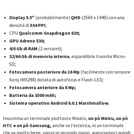
Display 5.5″
(probabilmente)
QHD
(2560 x 1440) con una
densità di
534 PPI
;
CPU
Qualcomm Snapdragon 820;
GPU Adreno 530;
4/6 Gb di RAM
(2 versioni);
32/64 Gb di memoria interna
, espandibile tramite Micro-
SD;
Fotocamera posteriore da 16 Mp
(facilmente con sensore
Sony IMX298) dotata di autofocus e Flash-LED;
Fotocamera anteriore da 8 Mp;
Batteria da 3500 mAh;
Sistema operativo Android 6.0.1 Marshmallow.
Insomma un terminale piuttosto Mixato,
un pò Meizu, un pò
HTC e un pò Samsung,
anche se l’estetica, in un terminale
che va molto bene, passa in secondo piano, auguriamoci quindi