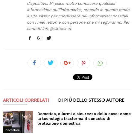
dispositivo. Mi piace molto conoscere qualsiasi
informazione sull'informatica, creando in questo modo
il sito Viktec per condividere più informazioni possibili
con i miei lettori e con persone che mi seguiranno. Per
contatti
info@viktec.net
ARTICOLI CORRELATI
DI PIÙ DELLO STESSO AUTORE
Domotica, allarmi e sicurezza della casa: come
la tecnologia trasforma il concetto di
protezione domestica
Domotica