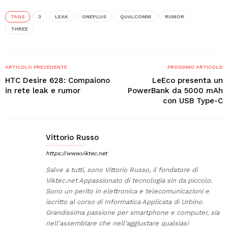
TAGS
3
LEAK
ONEPLUS
QUALCOMM
RUMOR
THREE
ARTICOLO PRECEDENTE
PROSSIMO ARTICOLO
HTC Desire 628: Compaiono
LeEco presenta un
in rete leak e rumor
PowerBank da 5000 mAh
con USB Type-C
Vittorio Russo
https://www.viktec.net
Salve a tutti, sono Vittorio Russo, il fondatore di
Viktec.net Appassionato di tecnologia sin da piccolo.
Sono un perito in elettronica e telecomunicazioni e
iscritto al corso di Informatica Applicata di Urbino.
Grandissima passione per smartphone e computer, sia
nell'assemblare che nell'aggiustare qualsiasi