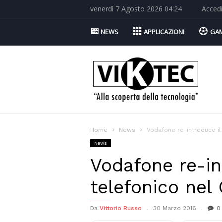
venerdì 7 Agosto 2026 04:24
Acced
NEWS
APPLICAZIONI
GA
Viktec.net
Home
News
Vodafone re-introduce il
News
Vodafone re-in
telefonico nel
Da
Vittorio Russo
30 Marzo 2016
0