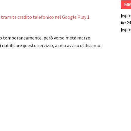
MI
[wpm
id=24
[wpm
speso temporaneamente, però verso metà marzo,
 riabilitare questo servizio, a mio avviso utilissimo.