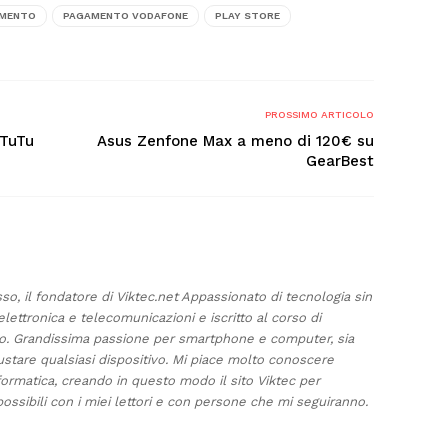
MENTO
PAGAMENTO VODAFONE
PLAY STORE
PROSSIMO ARTICOLO
nTuTu
Asus Zenfone Max a meno di 120€ su
GearBest
sso, il fondatore di Viktec.net Appassionato di tecnologia sin
elettronica e telecomunicazioni e iscritto al corso di
ino. Grandissima passione per smartphone e computer, sia
ustare qualsiasi dispositivo. Mi piace molto conoscere
formatica, creando in questo modo il sito Viktec per
ossibili con i miei lettori e con persone che mi seguiranno.