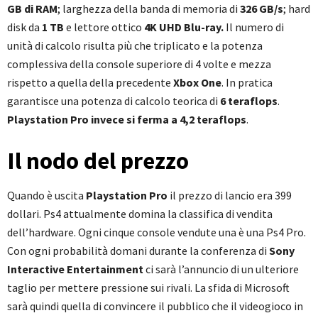
GB di RAM
; larghezza della banda di memoria di
326 GB/s
; hard
disk da
1 TB
e lettore ottico
4K UHD Blu-ray.
Il numero di
unità di calcolo risulta più che triplicato e la potenza
complessiva della console superiore di 4 volte e mezza
rispetto a quella della precedente
Xbox One
. In pratica
garantisce una potenza di calcolo teorica di
6 teraflops
.
Playstation Pro invece si ferma a 4,2 teraflops
.
Il nodo del prezzo
Quando è uscita
Playstation Pro
il prezzo di lancio era 399
dollari. Ps4 attualmente domina la classifica di vendita
dell’hardware. Ogni cinque console vendute una è una Ps4 Pro.
Con ogni probabilità domani durante la conferenza di
Sony
Interactive Entertainment
ci sarà l’annuncio di un ulteriore
taglio per mettere pressione sui rivali. La sfida di Microsoft
sarà quindi quella di convincere il pubblico che il videogioco in