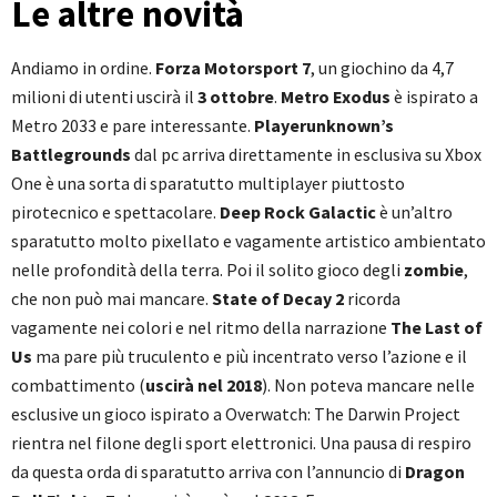
Le altre novità
Andiamo in ordine.
Forza Motorsport 7
, un giochino da 4,7
milioni di utenti uscirà il
3 ottobre
.
Metro Exodus
è ispirato a
Metro 2033 e pare interessante.
Playerunknown’s
Battlegrounds
dal pc arriva direttamente in esclusiva su Xbox
One è una sorta di sparatutto multiplayer piuttosto
pirotecnico e spettacolare.
Deep Rock Galactic
è un’altro
sparatutto molto pixellato e vagamente artistico ambientato
nelle profondità della terra. Poi il solito gioco degli
zombie
,
che non può mai mancare.
State of Decay 2
ricorda
vagamente nei colori e nel ritmo della narrazione
The Last of
Us
ma pare più truculento e più incentrato verso l’azione e il
combattimento (
uscirà nel 2018
). Non poteva mancare nelle
esclusive un gioco ispirato a Overwatch: The Darwin Project
rientra nel filone degli sport elettronici. Una pausa di respiro
da questa orda di sparatutto arriva con l’annuncio di
Dragon