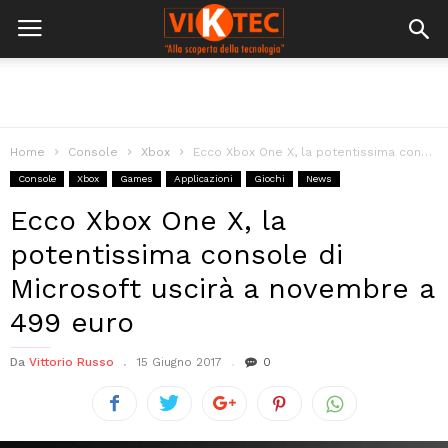
Home
Console
Xbox
Ecco Xbox One X, la potentissima console di Microsoft uscirà a novembre...
Console
Xbox
Games
Applicazioni
Giochi
News
Ecco Xbox One X, la
potentissima console di
Microsoft uscirà a novembre a
499 euro
Da
Vittorio Russo
15 Giugno 2017
0