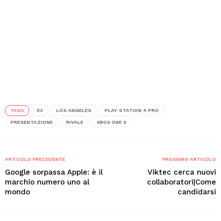
TAGS
E3
LOS ANGELES
PLAY STATION 4 PRO
PRESENTAZIONE
RIVALE
XBOX ONE X
ARTICOLO PRECEDENTE
PROSSIMO ARTICOLO
Google sorpassa Apple: è il
Viktec cerca nuovi
marchio numero uno al
collaboratori|Come
mondo
candidarsi