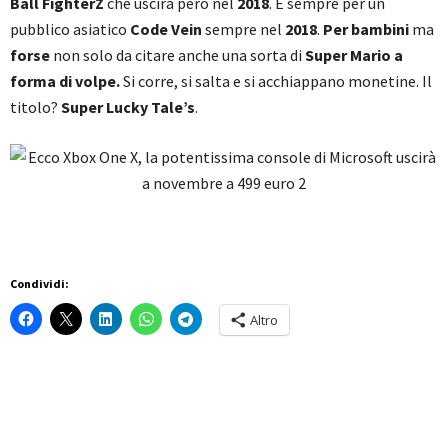
Ball FighterZ
che uscirà però nel
2018
. E sempre per un
pubblico asiatico
Code Vein
sempre nel
2018
.
Per bambini
ma
forse
non solo da citare anche una sorta di
Super Mario a
forma di volpe.
Si corre, si salta e si acchiappano monetine. Il
titolo?
Super Lucky Tale’s
.
Condividi:
Altro