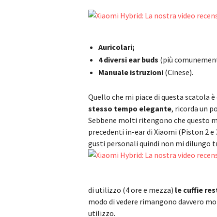
Auricolari;
4 diversi ear buds
(più comunement
Manuale istruzioni
(Cinese).
Quello che mi piace di questa scatola è
stesso tempo elegante
, ricorda un p
Sebbene molti ritengono che questo mo
precedenti in-ear di Xiaomi (Piston 2 e 
gusti personali quindi non mi dilungo 
di utilizzo (4 ore e mezza)
le cuffie re
modo di vedere rimangono davvero molt
utilizzo.