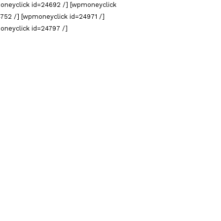
oneyclick id=24692 /] [wpmoneyclick
752 /] [wpmoneyclick id=24971 /]
oneyclick id=24797 /]