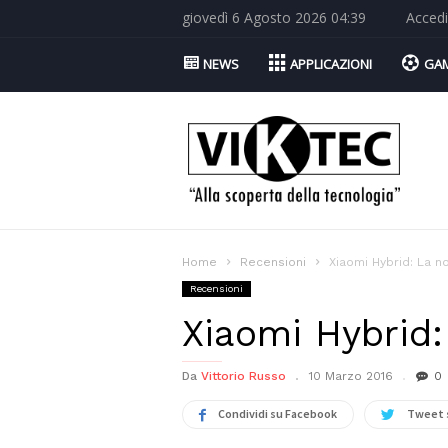
giovedì 6 Agosto 2026 04:39
Accedi
NEWS
APPLICAZIONI
GA
Viktec.net
Home
Recensioni
Xiaomi Hybrid: La n
Recensioni
Xiaomi Hybrid:
Da
Vittorio Russo
10 Marzo 2016
0
Condividi su Facebook
Tweet 