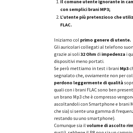
Il comune utente ignorante in camp
con semplici brani MP3;
L’utente più pretenzioso che utiliz
FLAC.
Iniziamo col
primo genere di utente.
Gli auricolari collegati al telefono s
grazie ai soli
32 Ohm
di
impedenza
i q
dispositivi meno portati.
Se però mettiamo in test i brani
Mp3
c
segnalato che, ovviamente non per colpa
perdono leggermente di qualità
sopr
quali con i brani FLAC sono ben prese
un brano Mp3 che è compresso vengono
ascoltandoli con Smartphone e brani 
che sia) si sente una gamma di frequenz
restando su uno smartphone).
Comunque sia il
volume di ascolto r
gusti), sebbene il P8 non sia un campio