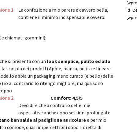
[wpm
La confezione a mio parere è davvero bella,
id=24
contiene il minimo indispensabile ovvero:
[wpm
e chiamati gommini);
 che si presenta con un
look semplice, pulito ed allo
o la scatola dei prodotti Apple, bianca, pulita e lineare.
dello abbia un packaging meno curato (e bello) delle
3) io al contrario lo ritengo migliore, ma qua sono
troppo.
Comfort: 4,5/5
Devo dire che a contrario delle mie
aspettative anche dopo sessioni prolungate
stano ben salde al padiglione auricolare
e per mio
o comode, quasi impercettibili dopo 1 oretta di