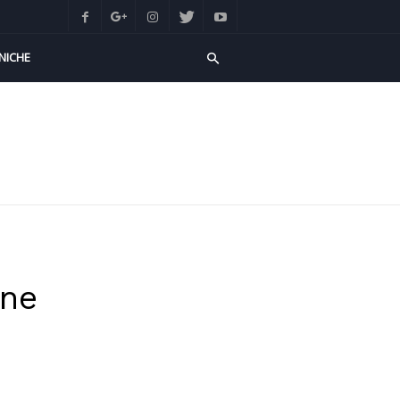
NICHE
one