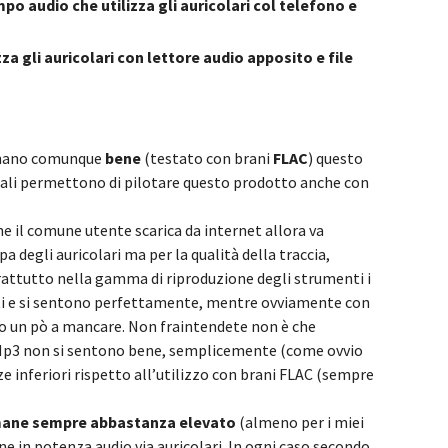
o audio che utilizza gli auricolari col telefono e
za gli auricolari con lettore audio apposito e file
uonano comunque
bene
(testato con brani
FLAC
) questo
uali permettono di pilotare questo prodotto anche con
he il comune utente scarica da internet allora va
 degli auricolari ma per la qualità della traccia,
attutto nella gamma di riproduzione degli strumenti i
nti e si sentono perfettamente, mentre ovviamente con
 un pò a mancare. Non fraintendete non è che
Mp3 non si sentono bene, semplicemente (come ovvio
e inferiori rispetto all’utilizzo con brani FLAC (sempre
imane sempre abbastanza elevato
(almeno per i miei
ne in potenza audio via auricolari. In ogni caso secondo