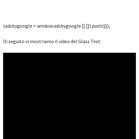
(adsbygoogle = window.adsbygoogle || []).push({});
Di seguito vi mostriamo il video del Glass Test: