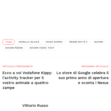
TAGS
GORILLA GLASS
HUGO BARRA
REDMI NOTE 3
XIAOMI
XIAOMI REDMI
XIAOMI VIDEO TEST
ARTICOLO PRECEDENTE
PROSSIMO ARTICOLO
Ecco a voi Vodafone Kippy:
Lo store di Google celebra il
l’activity tracker per il
suo primo anno di apertura
vostro animale a quattro
e sconta i Nexus
zampe
Vittorio Russo