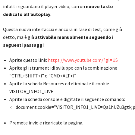
infatti riguardano il player video, con un
nuovo tasto
dedicato all’autoplay
.
Questa nuova interfaccia è ancora in fase di test, come già
detto, ma è già
attivabile manualmente seguendo i
seguenti passagg
i:
Aprite questo link:
https://www.youtube.com/?gl=US
Aprite gli strumenti di sviluppo con la combinazione
“CTRL+SHIFT+i” o “CMD+ALT+i”
Aprite la scheda Resources ed eliminate il cookie
VISITOR_INFO1_LIVE
Aprite la scheda console e digitate il seguente comando:
document.cookie=”VISITOR_INFO1_LIVE=Qa1hUZu3gtk;p
Premete invio e ricaricate la pagina.