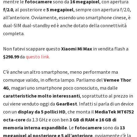
mentre le
fotocamere
sono da
16 megapixel
, con apertura
f/2.0
, al posteriore e
5 megapixel
, sempre con apertura f/2.0,
all’anteriore. Ovviamente, essendo uno smartphone cinese, è
dual-SIM dual-standby ed è anche dotato della connettività
completa.
Non fatevi scappare questo
Xiaomi Mi Max
in vendita flash a
$298.99
da
questo link.
C’è anche un altro smartphone, meno performante ma
comunque valido, in offerta lampo. Parliamo del
Vernee Thor
4G
, magari uno smartphone poco conosciuto, ma dalle
caratteristiche molto interessanti
, soprattutto al prezzo in
cui viene venduto oggi da
GearBest
. Infatti si parla di un device
con un
display da 5 pollici HD
, che monta il
MediaTek MT6752
octa-core
da 1.3 GHz e con ben
3 GB di RAM e 16 GB di
memoria interna espandibile
. Le
fotocamere
sono da
13
megapixel al posteriore e 5 all’anteriore
, ovviamente c’è la