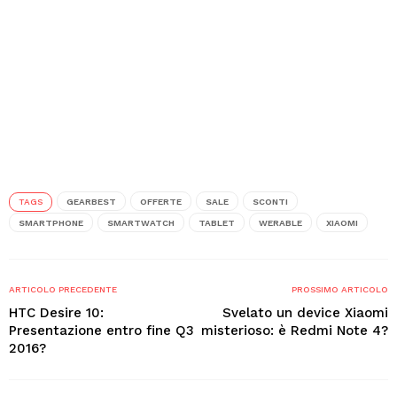
TAGS
GEARBEST
OFFERTE
SALE
SCONTI
SMARTPHONE
SMARTWATCH
TABLET
WERABLE
XIAOMI
ARTICOLO PRECEDENTE
PROSSIMO ARTICOLO
HTC Desire 10:
Svelato un device Xiaomi
Presentazione entro fine Q3
misterioso: è Redmi Note 4?
2016?