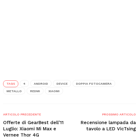
TAGS
4
ANDROID
DEVICE
DOPPIA FOTOCAMERA
METALLO
REDMI
XIAOMI
ARTICOLO PRECEDENTE
PROSSIMO ARTICOLO
Offerte di GearBest dell’11
Recensione lampada da
Luglio: Xiaomi Mi Max e
tavolo a LED VicTsing
Vernee Thor 4G