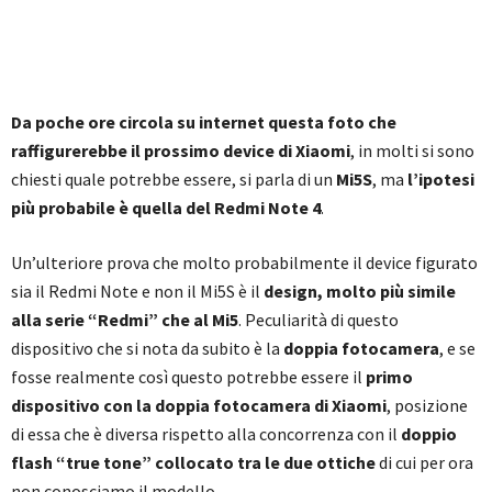
Da poche ore circola su internet questa foto che
raffigurerebbe il prossimo device di Xiaomi
, in molti si sono
chiesti quale potrebbe essere, si parla di un
Mi5S
, ma
l’ipotesi
più probabile è quella del Redmi Note 4
.
Un’ulteriore prova che molto probabilmente il device figurato
sia il Redmi Note e non il Mi5S è il
design, molto più simile
alla serie “Redmi” che al Mi5
. Peculiarità di questo
dispositivo che si nota da subito è la
doppia fotocamera
, e se
fosse realmente così questo potrebbe essere il
primo
dispositivo con la doppia fotocamera di Xiaomi
, posizione
di essa che è diversa rispetto alla concorrenza con il
doppio
flash “true tone” collocato tra le due ottiche
di cui per ora
non conosciamo il modello.