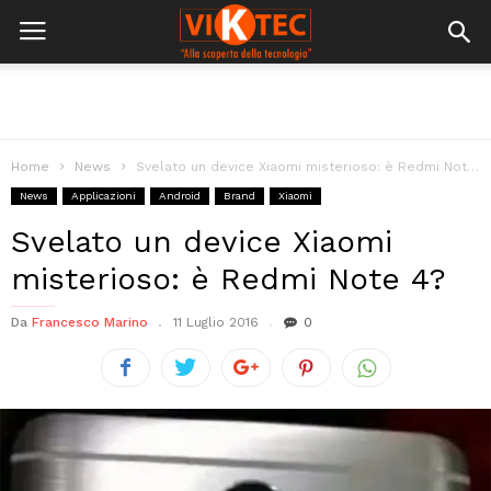
Home
News
Svelato un device Xiaomi misterioso: è Redmi Note 4?
News
Applicazioni
Android
Brand
Xiaomi
Svelato un device Xiaomi
misterioso: è Redmi Note 4?
Da
Francesco Marino
11 Luglio 2016
0