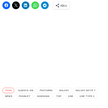
Altro
TAGS
ALWAYS-ON
FEATURED
GALAXY
GALAXY NOTE 7
NEWS
PHABLET
SAMSUNG
TOP
USB
USB TYPE C