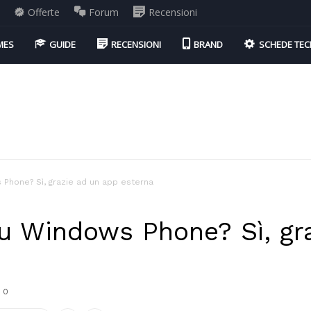
i
Offerte
Forum
Recensioni
MES
GUIDE
RECENSIONI
BRAND
SCHEDE TEC
hone? Sì, grazie ad un app esterna
 Windows Phone? Sì, gra
0