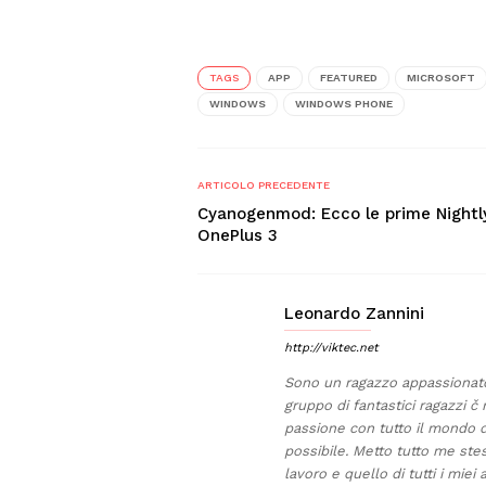
TAGS
APP
FEATURED
MICROSOFT
WINDOWS
WINDOWS PHONE
ARTICOLO PRECEDENTE
Cyanogenmod: Ecco le prime Nightl
OnePlus 3
Leonardo Zannini
http://viktec.net
Sono un ragazzo appassionato 
gruppo di fantastici ragazzi č 
passione con tutto il mondo di
possibile. Metto tutto me stes
lavoro e quello di tutti i miei 