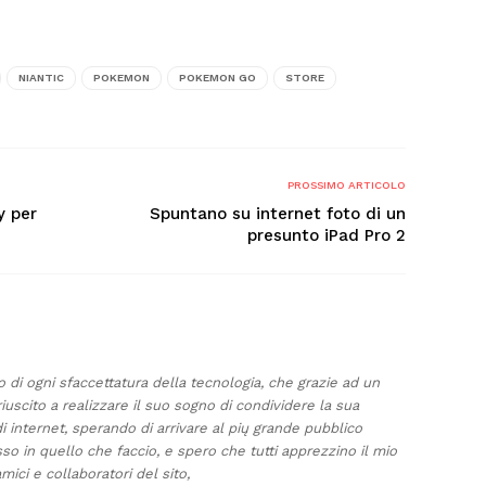
NIANTIC
POKEMON
POKEMON GO
STORE
PROSSIMO ARTICOLO
y per
Spuntano su internet foto di un
presunto iPad Pro 2
di ogni sfaccettatura della tecnologia, che grazie ad un
riuscito a realizzare il suo sogno di condividere la sua
 internet, sperando di arrivare al pių grande pubblico
so in quello che faccio, e spero che tutti apprezzino il mio
amici e collaboratori del sito,