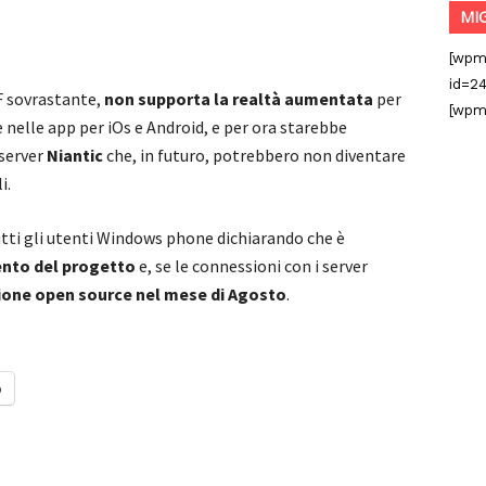
MI
[wpm
id=24
IF sovrastante,
non supporta la realtà aumentata
per
[wpm
nelle app per iOs e Android, e per ora starebbe
 server
Niantic
che, in futuro, potrebbero non diventare
i.
utti gli utenti Windows phone dichiarando che è
ento del progetto
e, se le connessioni con i server
sione open source nel mese di Agosto
.
o