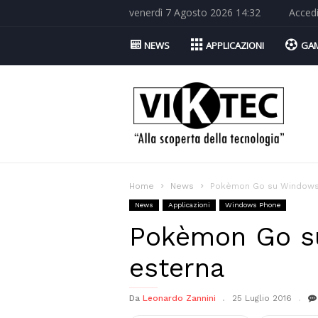
venerdì 7 Agosto 2026 14:32
Acced
NEWS
APPLICAZIONI
GA
Viktec.net
Home
News
Pokèmon Go su Windows P
News
Applicazioni
Windows Phone
Pokèmon Go su
esterna
Da
Leonardo Zannini
25 Luglio 2016