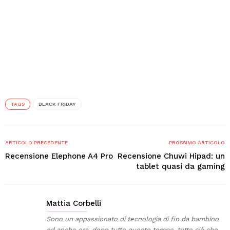
TAGS
BLACK FRIDAY
ARTICOLO PRECEDENTE
PROSSIMO ARTICOLO
Recensione Elephone A4 Pro
Recensione Chuwi Hipad: un
tablet quasi da gaming
Mattia Corbelli
Sono un appassionato di tecnologia di fin da bambino
ed anche ora, dopo tutto questo tempo, tutto ciò che