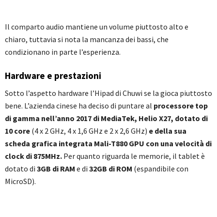
Il comparto audio mantiene un volume piuttosto alto e
chiaro, tuttavia si nota la mancanza dei bassi, che
condizionano in parte l’esperienza.
Hardware e prestazioni
Sotto l’aspetto hardware l’Hipad di Chuwi se la gioca piuttosto
bene. L’azienda cinese ha deciso di puntare al
processore top
di gamma nell’anno 2017 di MediaTek, Helio X27, dotato di
10 core
(4 x 2 GHz, 4 x 1,6 GHz e 2 x 2,6 GHz)
e della sua
scheda grafica integrata Mali-T880 GPU con una velocità di
clock di 875MHz.
Per quanto riguarda le memorie, il tablet è
dotato di
3GB di RAM
e di
32GB di ROM
(espandibile con
MicroSD).