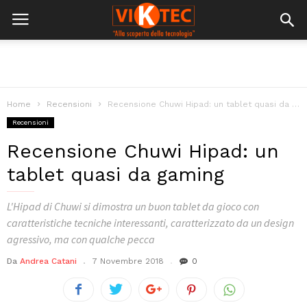
Home
Recensioni
Recensione Chuwi Hipad: un tablet quasi da gaming
Recensioni
Recensione Chuwi Hipad: un
tablet quasi da gaming
L'Hipad di Chuwi si dimostra un buon tablet da gioco con
caratteristiche tecniche interessanti, caratterizzato da un design
agressivo, ma con qualche pecca
Da
Andrea Catani
7 Novembre 2018
0