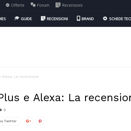
Offerte
Forum
Recensioni
MES
GUIDE
RECENSIONI
BRAND
SCHEDE TEC
 Alexa: La recensione
lus e Alexa: La recensio
0
su Twitter