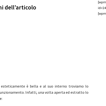
[wpm
i dell’articolo
id=24
[wpm
esteticamente è bella e al suo interno troviamo lo
funzionamento. Infatti, una volta aperta ed estratto lo
e: