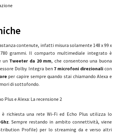
azione
niche
astanza contenute, infatti misura solamente 148 x 99 x
780 grammi. Il comparto multimediale integrato è
 un
Tweeter da 20 mm
, che consentono una buona
ocessore Dolby. Integra ben
7 microfoni direzionali
con
ore
per capire sempre quando stai chiamando Alexa e
umori di sottofondo.
 è richiesta una rete Wi-Fi ed Echo Plus utilizza lo
 Ghz
. Sempre restando in ambito connettività, viene
ribution Profile) per lo streaming da e verso altri