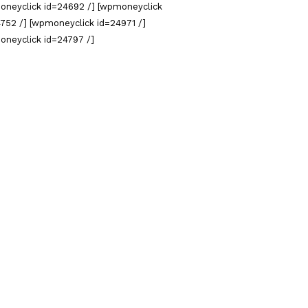
oneyclick id=24692 /] [wpmoneyclick
752 /] [wpmoneyclick id=24971 /]
oneyclick id=24797 /]