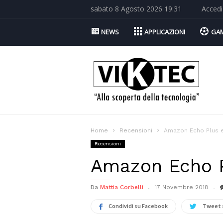
sabato 8 Agosto 2026 19:31
Accedi
NEWS
APPLICAZIONI
GA
Viktec.net
Home
Recensioni
Amazon Echo Plus e
Recensioni
Amazon Echo P
Da
Mattia Corbelli
17 Novembre 2018
Condividi su Facebook
Tweet 