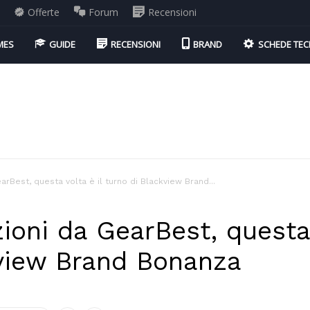
i
Offerte
Forum
Recensioni
MES
GUIDE
RECENSIONI
BRAND
SCHEDE TEC
rBest, questa volta è il turno di Blackview Brand...
oni da GearBest, questa 
kview Brand Bonanza