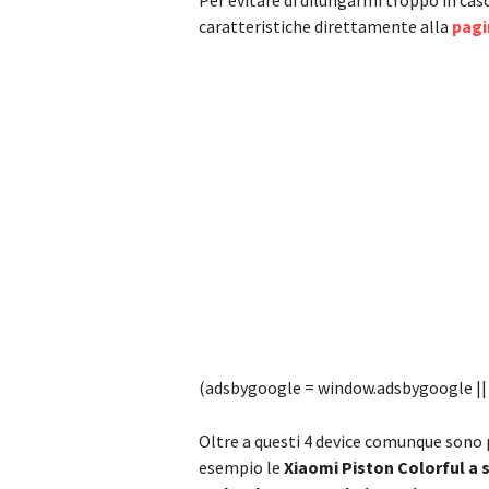
Per evitare di dilungarmi troppo in caso
caratteristiche direttamente alla
pagi
(adsbygoogle = window.adsbygoogle || [
Oltre a questi 4 device comunque sono
esempio le
Xiaomi Piston Colorful a s