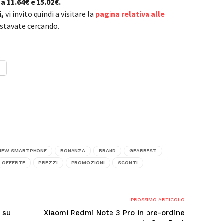
 11.64€ e 15.02€.
i,
vi invito quindi a visitare la
pagina relativa alle
stavate cercando.
o
IEW SMARTPHONE
BONANZA
BRAND
GEARBEST
OFFERTE
PREZZI
PROMOZIONI
SCONTI
PROSSIMO ARTICOLO
à su
Xiaomi Redmi Note 3 Pro in pre-ordine