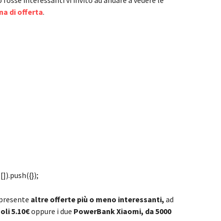
 fosse interessanti vi invito ad andare a vedere le
na di offerta
.
]).push({});
 presente
altre offerte più o meno interessanti,
ad
oli 5.10€
oppure i due
PowerBank Xiaomi, da 5000