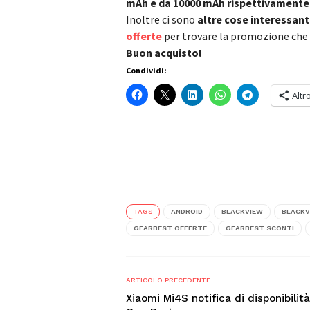
mAh e da 10000 mAh rispettivamente a
Inoltre ci sono
altre cose interessant
offerte
per trovare la promozione che 
Buon acquisto!
Condividi:
Altr
TAGS
ANDROID
BLACKVIEW
BLACKV
GEARBEST OFFERTE
GEARBEST SCONTI
ARTICOLO PRECEDENTE
Xiaomi Mi4S notifica di disponibilit