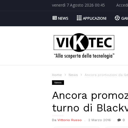
venerdì 7 Agosto 2026 00:45
Acced
NEWS
APPLICAZIONI
GA
Viktec.net
Home
News
Ancora promozioni da Gea
News
Ancora promozi
turno di Blac
Da
Vittorio Russo
2 Marzo 2016
0