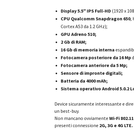
Display 5.5″ IPS Full-HD
(1920 x 108
CPU Qualcomm Snapdragon 650
,
Cortex A53 da 1.2 GHz);
GPU Adreno 510;
2 Gb di RAM;
16 Gb di memoria interna
espandibi
Fotocamera posteriore da 16 Mp
d
Fotocamera anteriore da 5 Mp;
Sensore di impronte digitali;
Batteria da 4000 mAh;
Sistema operativo Android 5.0.2 L
Device sicuramente interessante e direi
un best-buy.
Non mancano ovviamente
Wi-Fi 802.1
presenti connessione
2G, 3G e 4G LTE.