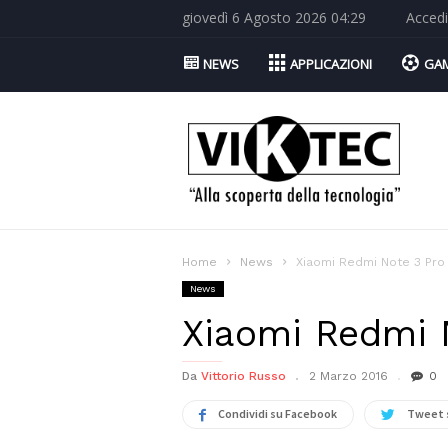
giovedì 6 Agosto 2026 04:29
Accedi
NEWS
APPLICAZIONI
GA
Viktec.net
Home
News
Xiaomi Redmi Note 3 Pro
News
Xiaomi Redmi N
Da
Vittorio Russo
2 Marzo 2016
0
Condividi su Facebook
Tweet 