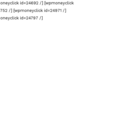
oneyclick id=24692 /] [wpmoneyclick
752 /] [wpmoneyclick id=24971 /]
oneyclick id=24797 /]