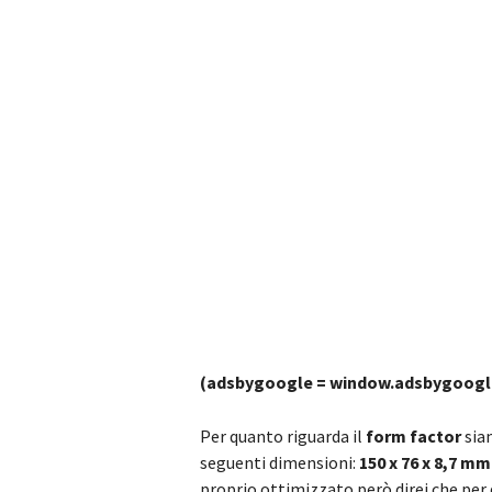
(adsbygoogle = window.adsbygoogle |
Per quanto riguarda il
form factor
sia
seguenti dimensioni:
150 x 76 x 8,7 mm
proprio ottimizzato però direi che per 