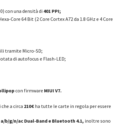
0) con una densità di
401 PPI;
 Hexa-Core 64 Bit (2 Core Cortex A72 da 1.8 GHz e 4 Core
li tramite Micro-SD;
otata di autofocus e Flash-LED;
ollipop
con firmware
MIUI V7.
 che a circa
210€
ha tutte le carte in regola per essere
1 a/b/g/n/ac Dual-Band e Bluetooth 4.1,
inoltre sono