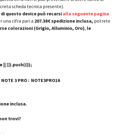
screta scheda tecnica presente).
 di questo device può recarsi
alla seguente pagina
r una cifra pari a
207.38€
spedizione inclusa,
potrete
erse colorazioni (Grigio, Alluminio, Oro)
,
le
| []).push({});
R NOTE 3 PRO : NOTE3PRO16
ione inclusa.
non trovi?