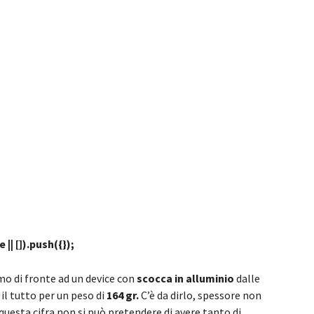
| []).push({});
mo di fronte ad un device con
scocca in alluminio
dalle
il tutto per un peso di
164 gr.
C’è da dirlo, spessore non
questa cifra non si può pretendere di avere tanto di