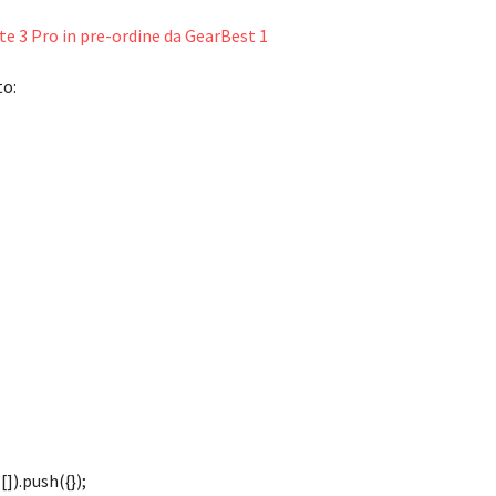
to:
]).push({});