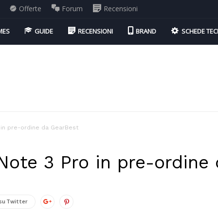
Offerte
Forum
Recensioni
MES
GUIDE
RECENSIONI
BRAND
SCHEDE TEC
 in pre-ordine da GearBest
ote 3 Pro in pre-ordine
su Twitter