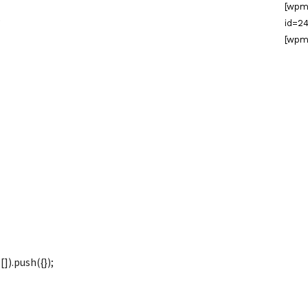
[wpm
.
id=24
[wpm
]).push({});