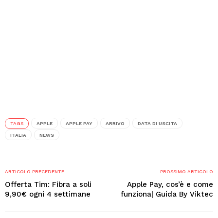
TAGS
APPLE
APPLE PAY
ARRIVO
DATA DI USCITA
ITALIA
NEWS
ARTICOLO PRECEDENTE
PROSSIMO ARTICOLO
Offerta Tim: Fibra a soli
Apple Pay, cos’è e come
9,90€ ogni 4 settimane
funziona| Guida By Viktec