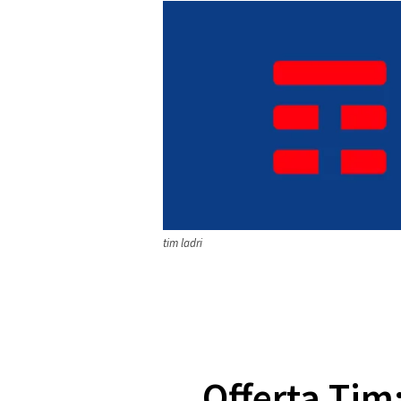
tim ladri
Offerta Tim: