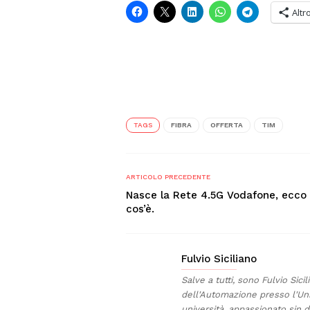
Altr
TAGS
FIBRA
OFFERTA
TIM
ARTICOLO PRECEDENTE
Nasce la Rete 4.5G Vodafone, ecco
cos’è.
Fulvio Siciliano
Salve a tutti, sono Fulvio Sici
dell'Automazione presso l'Uni
università, appassionato sin da