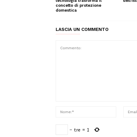
dell’is
tecnologia trasforma il
concetto di protezione
domestica
LASCIA UN COMMENTO
−
tre
=
1