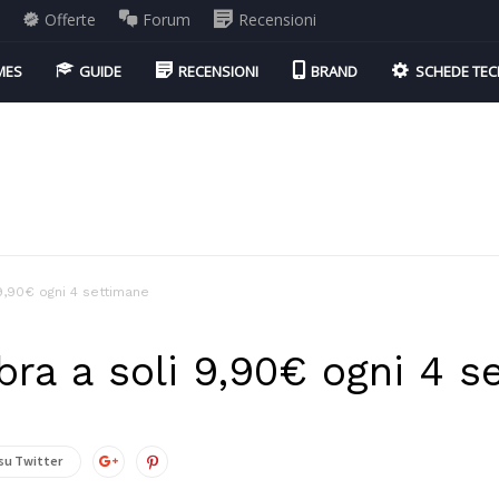
i
Offerte
Forum
Recensioni
MES
GUIDE
RECENSIONI
BRAND
SCHEDE TEC
 9,90€ ogni 4 settimane
ibra a soli 9,90€ ogni 4 s
su Twitter