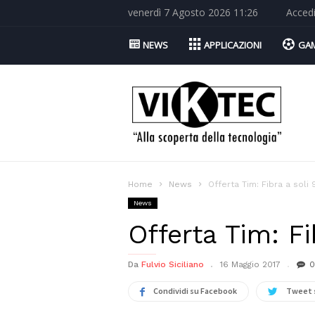
venerdì 7 Agosto 2026 11:26
Acced
NEWS
APPLICAZIONI
GA
Viktec.net
Home
News
Offerta Tim: Fibra a soli
News
Offerta Tim: F
Da
Fulvio Siciliano
16 Maggio 2017
0
Condividi su Facebook
Tweet 