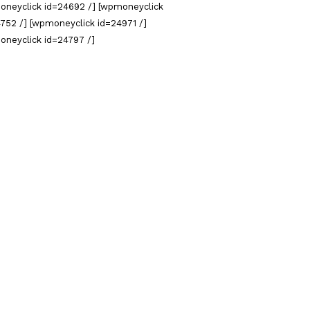
oneyclick id=24692 /] [wpmoneyclick
752 /] [wpmoneyclick id=24971 /]
oneyclick id=24797 /]