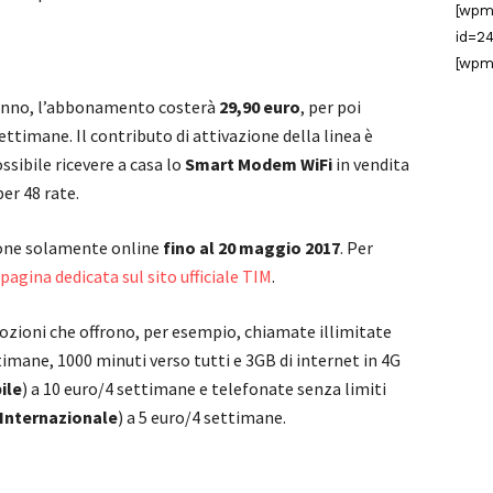
[wpm
id=24
[wpm
o anno, l’abbonamento costerà
29,90 euro
, per poi
ettimane. Il contributo di attivazione della linea è
ossibile ricevere a casa lo
Smart Modem WiFi
in vendita
er 48 rate.
ione solamente online
fino al 20 maggio 2017
. Per
pagina dedicata sul sito ufficiale TIM
.
ozioni che offrono, per esempio, chiamate illimitate
timane, 1000 minuti verso tutti e 3GB di internet in 4G
ile
) a 10 euro/4 settimane e telefonate senza limiti
Internazionale
) a 5 euro/4 settimane.