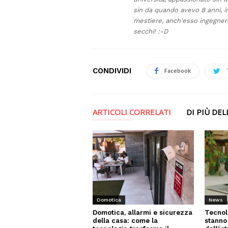
sin da quando avevo 8 anni, 
mestiere, anch'esso ingegnere
secchi! :-D
CONDIVIDI
Facebook
ARTICOLI CORRELATI
DI PIÙ DE
News
Domotica
Tecnol
Domotica, allarmi e sicurezza
stanno
della casa: come la