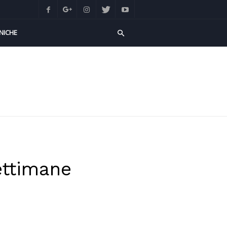
NICHE
ettimane