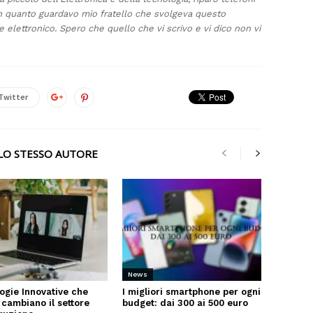
in quanto guardavo mio fratello che svolgeva questo
 elettronico. Spero che quello che vi scrivo e vi dico non vi
Twitter
LLO STESSO AUTORE
News
ogie Innovative che
I migliori smartphone per ogni
 cambiano il settore
budget: dai 300 ai 500 euro