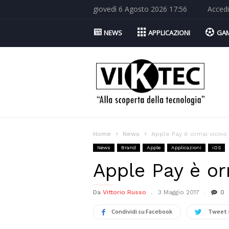
giovedì 6 Agosto 2026 17:56
Accedi
NEWS
APPLICAZIONI
GA
Viktec.net
Home
News
Apple Pay è ormai vicino 
News
Brand
Apple
Applicazioni
iOS
Apple Pay è or
Da
Vittorio Russo
3 Maggio 2017
0
Condividi su Facebook
Tweet 