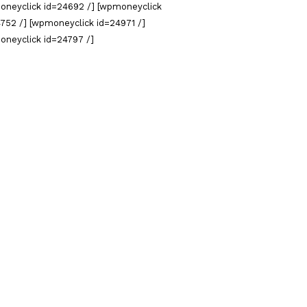
oneyclick id=24692 /] [wpmoneyclick
752 /] [wpmoneyclick id=24971 /]
oneyclick id=24797 /]