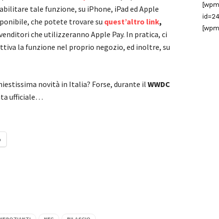
[wpm
abilitare tale funzione, su iPhone, iPad ed Apple
id=24
sponibile, che potete trovare su
quest’altro link
,
[wpm
enditori che utilizzeranno Apple Pay. In pratica, ci
ttiva la funzione nel proprio negozio, ed inoltre, su
iestissima novità in Italia? Forse, durante il
WWDC
ata ufficiale…
o
NEGOZIANTI
NFC
RILASCIO