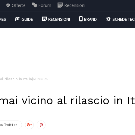
Offerte
Forum
Recensioni
MES
GUIDE
RECENSIONI
BRAND
SCHEDE TEC
al rilascio in Italia|RUMORS
mai vicino al rilascio in 
su Twitter