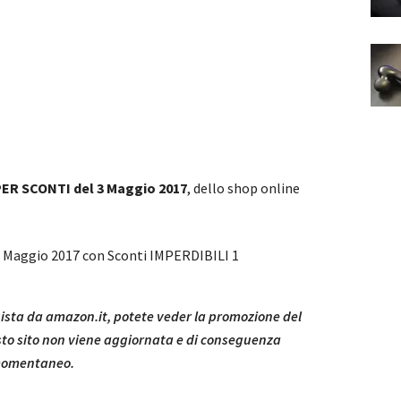
ER SCONTI del 3 Maggio 2017
, dello shop online
ista da amazon.it, potete veder la promozione del
sto sito non viene aggiornata e di conseguenza
o momentaneo.