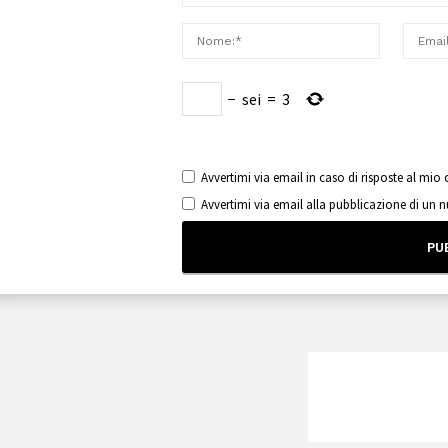
−
sei
=
3
Avvertimi via email in caso di risposte al mi
Avvertimi via email alla pubblicazione di un 