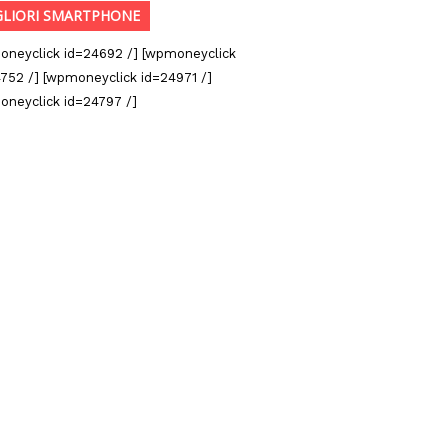
GLIORI SMARTPHONE
oneyclick id=24692 /] [wpmoneyclick
752 /] [wpmoneyclick id=24971 /]
oneyclick id=24797 /]