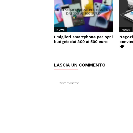
News
News
I migliori smartphone per ogni
Negozi
budget: dai 300 ai 500 euro
convie
HP
LASCIA UN COMMENTO