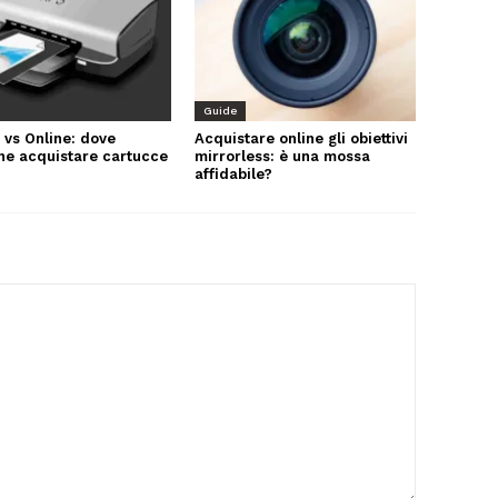
Guide
 vs Online: dove
Acquistare online gli obiettivi
ne acquistare cartucce
mirrorless: è una mossa
affidabile?