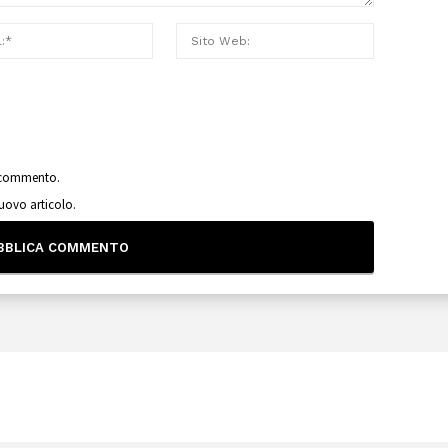
o commento.
nuovo articolo.