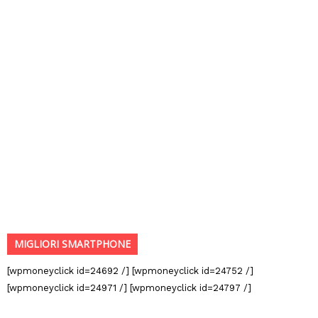
MIGLIORI SMARTPHONE
[wpmoneyclick id=24692 /] [wpmoneyclick id=24752 /]
[wpmoneyclick id=24971 /] [wpmoneyclick id=24797 /]