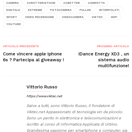
CAMERA
CARATTERISTICHE
CCBETTER
COMPATTA
DIGITALE
EXTREME
FOTOCAMERA
FULLHD
INTERPOLATI
SPORT
VIDEO RECENSIONE
VIDEOCAMERA
VIKTEC
WIFI
YOUTUBE
ARTICOLO PRECEDENTE
PROSSIMO ARTICOLO
Come vincere apple Iphone
iDance Energy XD3 , un
6s ? Partecipa al giveaway !
sistema audio
multifunzione!
Vittorio Russo
https://www.viktec.net
Salve a tutti, sono Vittorio Russo, il fondatore di
Viktec.net Appassionato di tecnologia sin da piccolo.
Sono un perito in elettronica e telecomunicazioni e
iscritto al corso di Informatica Applicata di Urbino.
Grandissima passione per smartphone e computer, sia