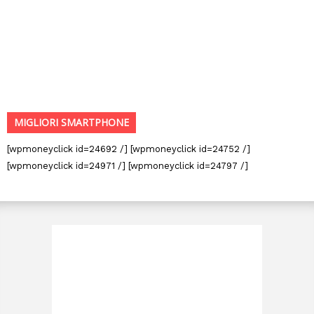
MIGLIORI SMARTPHONE
[wpmoneyclick id=24692 /] [wpmoneyclick id=24752 /]
[wpmoneyclick id=24971 /] [wpmoneyclick id=24797 /]