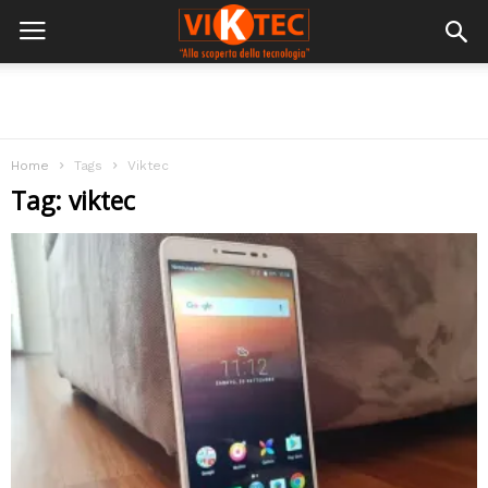
Home
Tags
Viktec
Tag: viktec