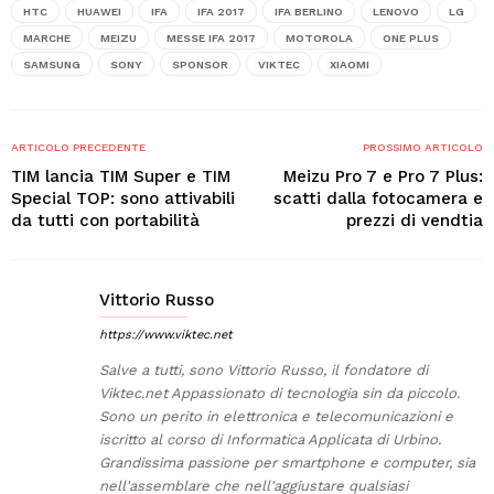
HTC
HUAWEI
IFA
IFA 2017
IFA BERLINO
LENOVO
LG
MARCHE
MEIZU
MESSE IFA 2017
MOTOROLA
ONE PLUS
SAMSUNG
SONY
SPONSOR
VIKTEC
XIAOMI
ARTICOLO PRECEDENTE
PROSSIMO ARTICOLO
TIM lancia TIM Super e TIM
Meizu Pro 7 e Pro 7 Plus:
Special TOP: sono attivabili
scatti dalla fotocamera e
da tutti con portabilità
prezzi di vendtia
Vittorio Russo
https://www.viktec.net
Salve a tutti, sono Vittorio Russo, il fondatore di
Viktec.net Appassionato di tecnologia sin da piccolo.
Sono un perito in elettronica e telecomunicazioni e
iscritto al corso di Informatica Applicata di Urbino.
Grandissima passione per smartphone e computer, sia
nell'assemblare che nell'aggiustare qualsiasi