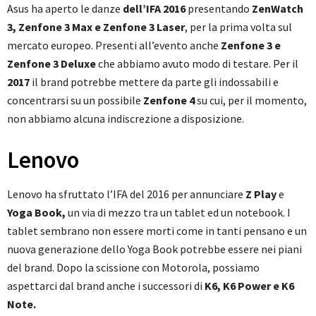
Asus ha aperto le danze
dell’IFA 2016
presentando
ZenWatch
3, Zenfone 3 Max e Zenfone 3 Laser
, per la prima volta sul
mercato europeo. Presenti all’evento anche
Zenfone 3 e
Zenfone 3 Deluxe
che abbiamo avuto modo di testare. Per il
2017
il brand potrebbe mettere da parte gli indossabili e
concentrarsi su un possibile
Zenfone 4
su cui, per il momento,
non abbiamo alcuna indiscrezione a disposizione.
Lenovo
Lenovo ha sfruttato l’IFA del 2016 per annunciare
Z Play
e
Yoga Book,
un via di mezzo tra un tablet ed un notebook. I
tablet sembrano non essere morti come in tanti pensano e un
nuova generazione dello Yoga Book potrebbe essere nei piani
del brand. Dopo la scissione con Motorola, possiamo
aspettarci dal brand anche i successori di
K6, K6 Power e K6
Note.