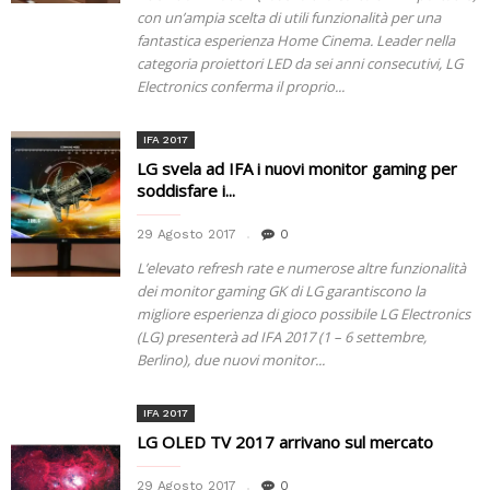
con un’ampia scelta di utili funzionalità per una
fantastica esperienza Home Cinema. Leader nella
categoria proiettori LED da sei anni consecutivi, LG
Electronics conferma il proprio...
IFA 2017
LG svela ad IFA i nuovi monitor gaming per
soddisfare i...
29 Agosto 2017
0
L’elevato refresh rate e numerose altre funzionalità
dei monitor gaming GK di LG garantiscono la
migliore esperienza di gioco possibile LG Electronics
(LG) presenterà ad IFA 2017 (1 – 6 settembre,
Berlino), due nuovi monitor...
IFA 2017
LG OLED TV 2017 arrivano sul mercato
29 Agosto 2017
0