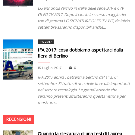
LG annuncia l’arrivo in Italia delle serie B7V e C7V
OLED TV 2017. Dopo il lancio lo scorso maggio del
top di gamma LG SIGNATURE OLED TV W7, da inizio
settembre saranno disponibili anche...
IFA 2017
IFA 2017: cosa dobbiamo aspettarci dalla
fiera di Berlino
15 Luglio 2017
0
IFA 2017 aprirà i battenti a Berlino dal 1° al 6°
settembre. Si tratta di una delle fiere più importanti
nel settore tecnologia. Le grandi aziende che
saranno presenti sfrutteranno questa vetrina per
mostrare...
RECENSIONI
Quando la rilegatura di una tesi di Laurea