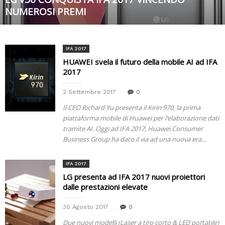
NUMEROSI PREMI
IFA 2017
HUAWEI svela il futuro della mobile AI ad IFA
2017
2 Settembre 2017
0
Il CEO Richard Yu presenta il Kirin 970, la prima
piattaforma mobile di Huawei per l’elaborazione dati
tramite AI. Oggi ad IFA 2017, Huawei Consumer
Business Group ha dato il via ad una nuova era...
IFA 2017
LG presenta ad IFA 2017 nuovi proiettori
dalle prestazioni elevate
30 Agosto 2017
0
Due nuovi modelli (Laser a tiro corto & LED portatile)