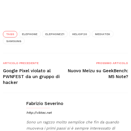
TAGS
ELEPHONE
ELEPHONEZ1
HELIOP20
MEDIATEK
SAMSUNG
ARTICOLO PRECEDENTE
PROSSIMO ARTICOLO
Google Pixel violato al
Nuovo Meizu su GeekBench:
PWNFEST da un gruppo di
M5 Note?
hacker
Fabrizio Severino
http://viktec.net
Sono un ragzzo molto semplice che fin da quando
muoveva i primi passi si è sempre interessato di