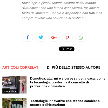
tecnologia e giochi. Grande amante di del mondo
"futuristico" con una buona conoscenza, ma ancora
tanto da imparare. Gentile e disponibile con tutti e sa
sempre trovare una soluzione ai problemi.
ARTICOLI CORRELATI
DI PIÙ DELLO STESSO AUTORE
Domotica, allarmi e sicurezza della casa: come
la tecnologia trasforma il concetto di
protezione domestica
Domotica
Tecnologie Innovative che stanno cambiano il
settore dell’istruzione