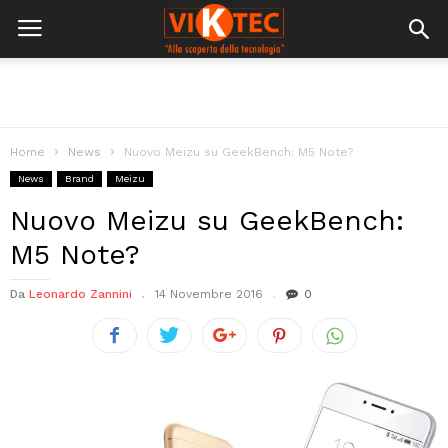
Home
News
Nuovo Meizu su GeekBench: M5 Note?
News
Brand
Meizu
Nuovo Meizu su GeekBench:
M5 Note?
Da
Leonardo Zannini
14 Novembre 2016
0