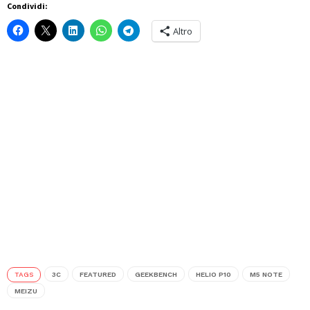
Condividi:
Altro
TAGS
3C
FEATURED
GEEKBENCH
HELIO P10
M5 NOTE
MEIZU