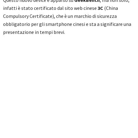
Questo nuovo device è apparso su
GeekBench
, ma non solo,
infatti è stato certificato dal sito web cinese
3C
(China
Compulsory Certificate), che è un marchio di sicurezza
obbligatorio per gli smartphone cinesi e sta a significare una
presentazione in tempi brevi.