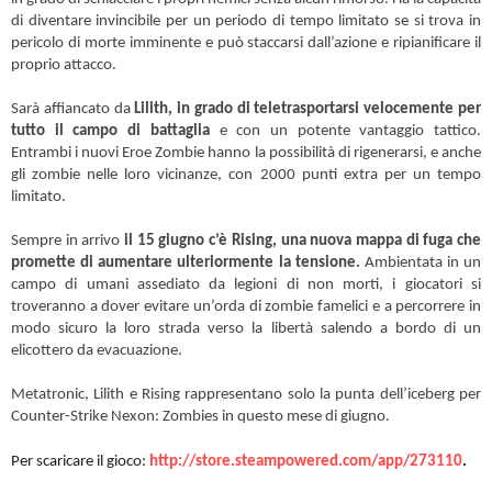
di diventare invincibile per un periodo di tempo limitato se si trova in
pericolo di morte imminente e può staccarsi dall’azione e ripianificare il
proprio attacco.
Sarà affiancato da
Lilith, in grado di teletrasportarsi velocemente per
tutto il campo di battaglia
e con un potente vantaggio tattico.
Entrambi i nuovi Eroe Zombie hanno la possibilità di rigenerarsi, e anche
gli zombie nelle loro vicinanze, con 2000 punti extra per un tempo
limitato.
Sempre in arrivo
il 15 giugno c’è Rising, una nuova mappa di fuga che
promette di aumentare ulteriormente la tensione.
Ambientata in un
campo di umani assediato da legioni di non morti, i giocatori si
troveranno a dover evitare un’orda di zombie famelici e a percorrere in
modo sicuro la loro strada verso la libertà salendo a bordo di un
elicottero da evacuazione.
Metatronic, Lilith e Rising rappresentano solo la punta dell’iceberg per
Counter-Strike Nexon: Zombies in questo mese di giugno.
Per scaricare il gioco:
http://store.steampowered.com/app/273110
.