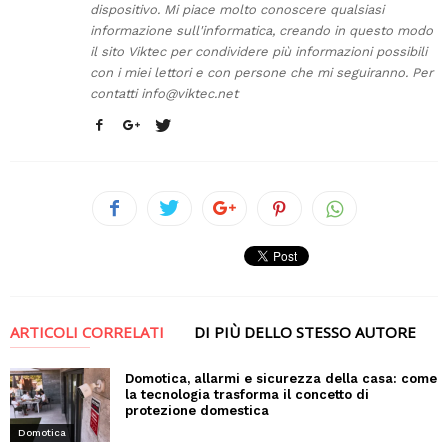
dispositivo. Mi piace molto conoscere qualsiasi
informazione sull'informatica, creando in questo modo
il sito Viktec per condividere più informazioni possibili
con i miei lettori e con persone che mi seguiranno. Per
contatti
info@viktec.net
ARTICOLI CORRELATI
DI PIÙ DELLO STESSO AUTORE
Domotica, allarmi e sicurezza della casa: come
la tecnologia trasforma il concetto di
protezione domestica
Domotica