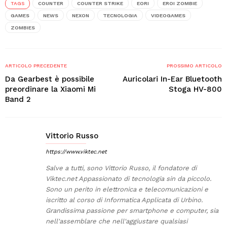
TAGS
COUNTER
COUNTER STRIKE
EORI
EROI ZOMBIE
GAMES
NEWS
NEXON
TECNOLOGIA
VIDEOGAMES
ZOMBIES
ARTICOLO PRECEDENTE
PROSSIMO ARTICOLO
Da Gearbest è possibile
Auricolari In-Ear Bluetooth
preordinare la Xiaomi Mi
Stoga HV-800
Band 2
Vittorio Russo
https://www.viktec.net
Salve a tutti, sono Vittorio Russo, il fondatore di
Viktec.net Appassionato di tecnologia sin da piccolo.
Sono un perito in elettronica e telecomunicazioni e
iscritto al corso di Informatica Applicata di Urbino.
Grandissima passione per smartphone e computer, sia
nell'assemblare che nell'aggiustare qualsiasi