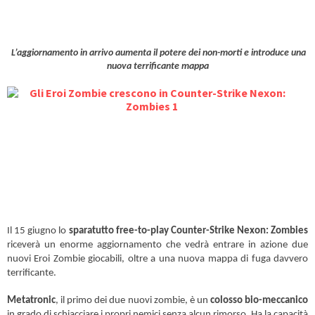
L’aggiornamento in arrivo aumenta il potere dei non-morti e introduce una
nuova terrificante mappa
Il 15 giugno lo
sparatutto free-to-play Counter-Strike Nexon: Zombies
riceverà un enorme aggiornamento che vedrà entrare in azione due
nuovi Eroi Zombie giocabili, oltre a una nuova mappa di fuga davvero
terrificante.
Metatronic
, il primo dei due nuovi zombie, è un
colosso bio-meccanico
in grado di schiacciare i propri nemici senza alcun rimorso. Ha la capacità