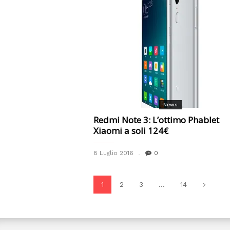
News
Redmi Note 3: L’ottimo Phablet
Xiaomi a soli 124€
8 Luglio 2016
0
1
2
3
...
14