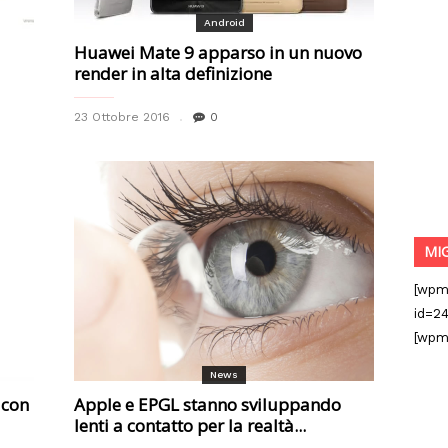
Android
Huawei Mate 9 apparso in un nuovo
render in alta definizione
23 Ottobre 2016
0
MI
[wpm
id=24
[wpm
News
 con
Apple e EPGL stanno sviluppando
lenti a contatto per la realtà...