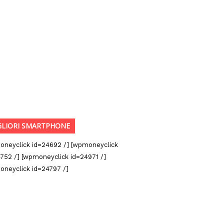
GLIORI SMARTPHONE
oneyclick id=24692 /] [wpmoneyclick
752 /] [wpmoneyclick id=24971 /]
oneyclick id=24797 /]