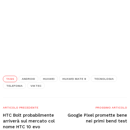
TAGS
ANDROID
HUAWEI
HUAWEI MATE 9
TECNOLOGIA
TELEFONIA
VIKTEC
ARTICOLO PRECEDENTE
PROSSIMO ARTICOLO
HTC Bolt probabilmente
Google Pixel promette bene
arriverà sul mercato col
nei primi bend test
nome HTC 10 evo