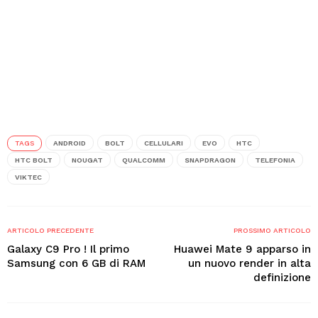
TAGS
ANDROID
BOLT
CELLULARI
EVO
HTC
HTC BOLT
NOUGAT
QUALCOMM
SNAPDRAGON
TELEFONIA
VIKTEC
ARTICOLO PRECEDENTE
PROSSIMO ARTICOLO
Galaxy C9 Pro ! Il primo
Huawei Mate 9 apparso in
Samsung con 6 GB di RAM
un nuovo render in alta
definizione