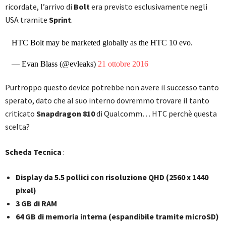
ricordate, l’arrivo di
Bolt
era previsto esclusivamente negli
USA tramite
Sprint
.
HTC Bolt may be marketed globally as the HTC 10 evo.
— Evan Blass (@evleaks)
21 ottobre 2016
Purtroppo questo device potrebbe non avere il successo tanto
sperato, dato che al suo interno dovremmo trovare il tanto
criticato
Snapdragon 810
di Qualcomm… HTC perchè questa
scelta?
Scheda Tecnica
:
Display da 5.5 pollici con risoluzione QHD (2560 x 1440
pixel)
3 GB di RAM
64 GB di memoria interna (espandibile tramite microSD)