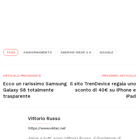
TAGS
AGGIORNAMENTO
ANDROID WEAR 2.0
GOOGLE
ARTICOLO PRECEDENTE
PROSSIMO ARTICOLO
Ecco un rarissimo Samsung
Il sito TrenDevice regala uno
Galaxy S8 totalmente
sconto di 40€ su iPhone e
trasparente
iPad
Vittorio Russo
https://www.viktec.net
Salve a tutti, sono Vittorio Russo, il fondatore di