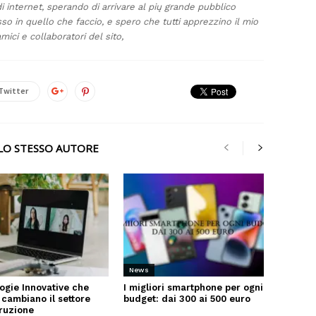
 internet, sperando di arrivare al pių grande pubblico
so in quello che faccio, e spero che tutti apprezzino il mio
amici e collaboratori del sito,
Twitter
LLO STESSO AUTORE
News
ogie Innovative che
I migliori smartphone per ogni
 cambiano il settore
budget: dai 300 ai 500 euro
truzione