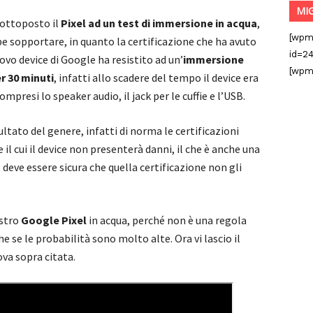
MI
sottoposto il
Pixel ad un test di immersione in acqua
,
[wpm
e sopportare, in quanto la certificazione che ha avuto
id=24
uovo device di Google ha resistito ad un’
immersione
[wpm
r 30 minuti
, infatti allo scadere del tempo il device era
esi lo speaker audio, il jack per le cuffie e l’USB.
ltato del genere, infatti di norma le certificazioni
il cui il device non presenterà danni, il che è anche una
 deve essere sicura che quella certificazione non gli
ostro
Google Pixel
in acqua, perché non è una regola
he se le probabilità sono molto alte. Ora vi lascio il
ova sopra citata.