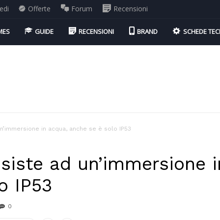
edi
Offerte
Forum
Recensioni
MES
GUIDE
RECENSIONI
BRAND
SCHEDE TEC
un’immersione in acqua, anche se è solo IP53
esiste ad un’immersione 
o IP53
0