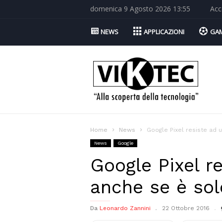
domenica 9 Agosto 2026 13:55
Acc
NEWS
APPLICAZIONI
GA
Viktec.net
Home
News
Google Pixel resiste ad 
News
Google
Google Pixel r
anche se è sol
Da
Leonardo Zannini
22 Ottobre 2016