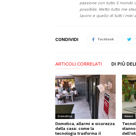
passione con tutto il mondo di
possibile. Metto tutto me stes
lavoro e quello di tutti i miei 
CONDIVIDI
Facebook
ARTICOLI CORRELATI
DI PIÙ DE
News
Domotica
Tecnol
Domotica, allarmi e sicurezza
stanno
della casa: come la
dell’is
tecnologia trasforma il