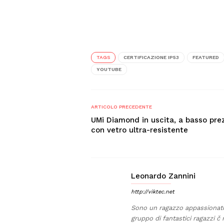
TAGS
CERTIFICAZIONE IP53
FEATURED
YOUTUBE
ARTICOLO PRECEDENTE
UMi Diamond in uscita, a basso pre
con vetro ultra-resistente
Leonardo Zannini
http://viktec.net
Sono un ragazzo appassionato 
gruppo di fantastici ragazzi č 