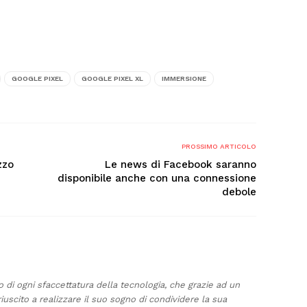
GOOGLE PIXEL
GOOGLE PIXEL XL
IMMERSIONE
PROSSIMO ARTICOLO
zzo
Le news di Facebook saranno
disponibile anche con una connessione
debole
di ogni sfaccettatura della tecnologia, che grazie ad un
riuscito a realizzare il suo sogno di condividere la sua