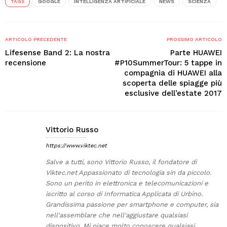
TAGS
GOOGLE
INTELLIGENZA ARTIFICIALE
NEWS
SCIENZA
ARTICOLO PRECEDENTE
PROSSIMO ARTICOLO
Lifesense Band 2: La nostra
Parte HUAWEI
recensione
#P10SummerTour: 5 tappe in
compagnia di HUAWEI alla
scoperta delle spiagge più
esclusive dell’estate 2017
Vittorio Russo
https://www.viktec.net
Salve a tutti, sono Vittorio Russo, il fondatore di
Viktec.net Appassionato di tecnologia sin da piccolo.
Sono un perito in elettronica e telecomunicazioni e
iscritto al corso di Informatica Applicata di Urbino.
Grandissima passione per smartphone e computer, sia
nell'assemblare che nell'aggiustare qualsiasi
dispositivo. Mi piace molto conoscere qualsiasi