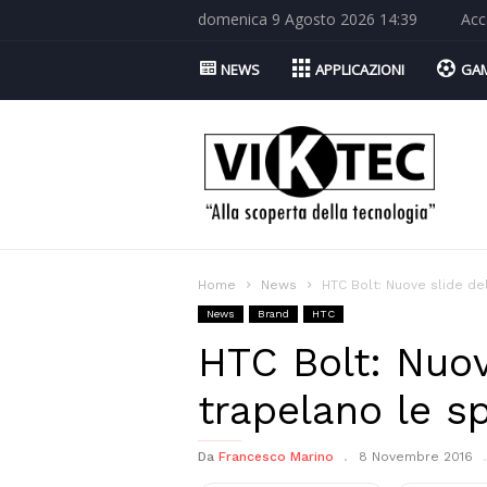
domenica 9 Agosto 2026 14:39
Acc
NEWS
APPLICAZIONI
GA
Viktec.net
Home
News
HTC Bolt: Nuove slide de
News
Brand
HTC
HTC Bolt: Nuov
trapelano le sp
Da
Francesco Marino
8 Novembre 2016