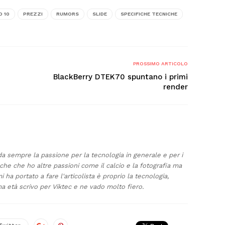
O 10
PREZZI
RUMORS
SLIDE
SPECIFICHE TECNICHE
PROSSIMO ARTICOLO
BlackBerry DTEK70 spuntano i primi
render
 da sempre la passione per la tecnologia in generale e per i
he che ho altre passioni come il calcio e la fotografia ma
ha portato a fare l'articolista è proprio la tecnologia,
a età scrivo per Viktec e ne vado molto fiero.