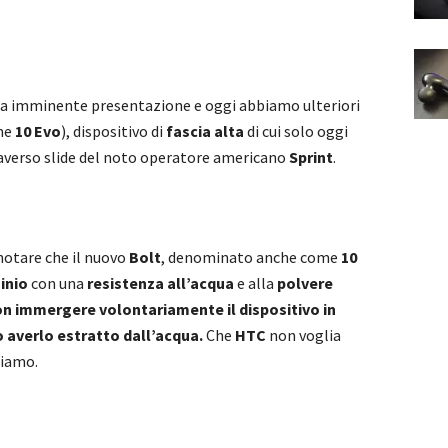
sua imminente presentazione e oggi abbiamo ulteriori
he
10 Evo
), dispositivo di
fascia alta
di cui solo oggi
raverso slide del noto operatore americano
Sprint
.
otare che il nuovo
Bolt
, denominato anche come
10
inio
con una
resistenza all’acqua
e alla
polvere
n immergere volontariamente il dispositivo in
o averlo estratto dall’acqua.
Che
HTC
non voglia
diamo.