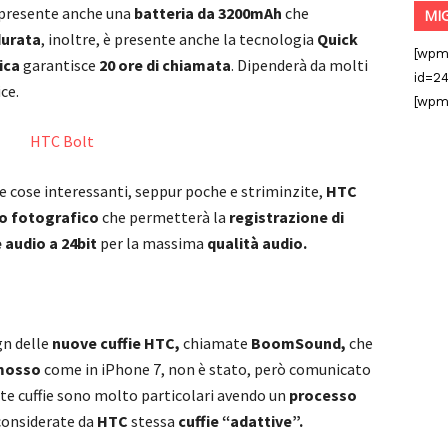
è presente anche una
batteria da 3200mAh
che
MI
durata
, inoltre, è presente anche la tecnologia
Quick
[wpm
ica
garantisce
20 ore di chiamata
. Dipenderà da molti
id=24
ice.
[wpm
e cose interessanti, seppur poche e striminzite,
HTC
o fotografico
che permetterà la
registrazione di
 audio a 24bit
per la massima
qualità audio.
gn delle
nuove cuffie HTC,
chiamate
BoomSound,
che
imosso
come in iPhone 7, non è stato, però comunicato
ste cuffie sono molto particolari avendo un
processo
considerate da
HTC
stessa
cuffie “adattive”.