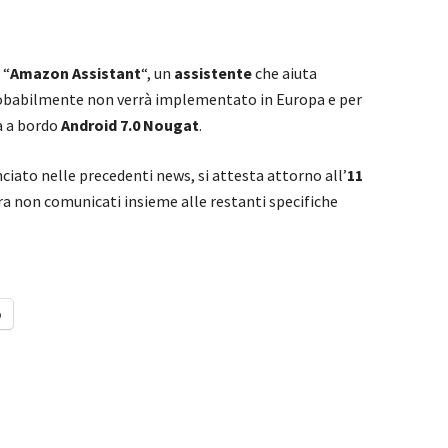
 “
Amazon Assistant
“, un
assistente
che aiuta
babilmente non verrà implementato in Europa e per
à a bordo
Android 7.0 Nougat
.
ciato nelle precedenti news, si attesta attorno all’
11
ora non comunicati insieme alle restanti specifiche
o