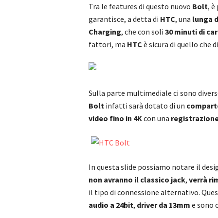
Tra le features di questo nuovo
Bolt
, 
garantisce, a detta di
HTC
, una
lunga 
Charging
, che con soli
30 minuti di car
fattori, ma
HTC
è sicura di quello che d
Sulla parte multimediale ci sono divers
Bolt
infatti sarà dotato di un
compart
video fino in 4K
con una
registrazione
In questa slide possiamo notare il desi
non avranno il classico jack
,
verrà r
il tipo di connessione alternativo. Que
audio a 24bit
,
driver da 13mm
e sono 