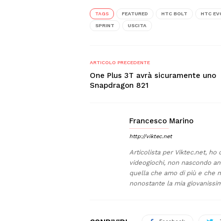
TAGS
FEATURED
HTC BOLT
HTC EV
SPRINT
USCITA
ARTICOLO PRECEDENTE
One Plus 3T avrà sicuramente uno
Snapdragon 821
Francesco Marino
http://viktec.net
Articolista per Viktec.net, ho
videogiochi, non nascondo anc
quella che amo di più e che mi 
nonostante la mia giovanissim