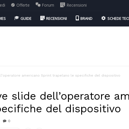
edi
Offerte
Forum
Recensioni
MES
GUIDE
RECENSIONI
BRAND
SCHEDE TEC
ll’operatore americano Sprint trapelano le specifiche del dispositivo
e slide dell’operatore a
ecifiche del dispositivo
0