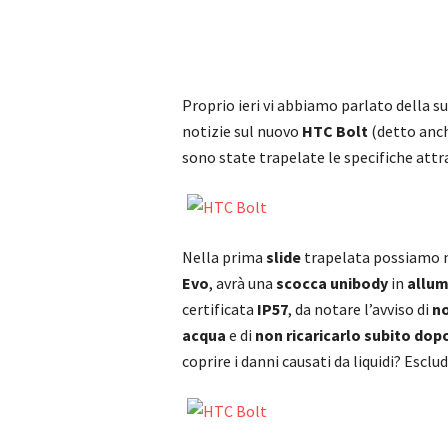
Proprio ieri vi abbiamo parlato della 
notizie sul nuovo
HTC Bolt
(detto anc
sono state trapelate le specifiche att
Nella prima
slide
trapelata possiamo n
Evo
, avrà una
scocca unibody
in
allum
certificata
IP57
, da notare l’avviso di
no
acqua
e di
non ricaricarlo subito dop
coprire i danni causati da liquidi? Esclu