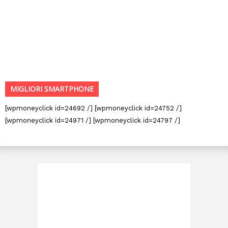
MIGLIORI SMARTPHONE
[wpmoneyclick id=24692 /] [wpmoneyclick id=24752 /]
[wpmoneyclick id=24971 /] [wpmoneyclick id=24797 /]