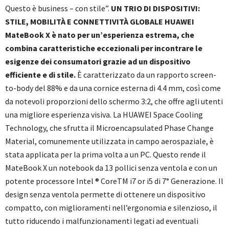
Questo è business – con stile”.
UN TRIO DI DISPOSITIVI:
STILE, MOBILITÀ E CONNETTIVITÀ GLOBALE HUAWEI
MateBook X è nato per un’esperienza estrema, che
combina caratteristiche eccezionali per incontrare le
esigenze dei consumatori grazie ad un dispositivo
efficiente e di stile.
È caratterizzato da un rapporto screen-
to-body del 88% e da una cornice esterna di 4.4 mm, così come
da notevoli proporzioni dello schermo 3:2, che offre agli utenti
una migliore esperienza visiva. La HUAWEI Space Cooling
Technology, che sfrutta il Microencapsulated Phase Change
Material, comunemente utilizzata in campo aerospaziale, è
stata applicata per la prima volta a un PC. Questo rende il
MateBook X un notebook da 13 pollici senza ventola e con un
potente processore Intel ® CoreTM i7 or i5 di 7° Generazione. Il
design senza ventola permette di ottenere un dispositivo
compatto, con miglioramenti nell’ergonomia e silenzioso, il
tutto riducendo i malfunzionamenti legati ad eventuali