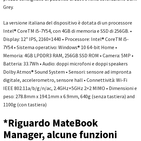
Grey.
La versione italiana del dispositivo è dotata di un processore
Intel® CoreTM i5-7Y54, con 4GB di memoria e SSD di 256GB. •
Display: 12” IPS, 2160×1440 • Processore: Intel® CoreTM i5-
7Y54 • Sistema operativo: Windows® 10 64-bit Home •
Memoria: 4GB LPDDR3 RAM, 256GB SSD ROM • Camera: 5MP •
Batteria: 33.7Wh • Audio: doppi microfoni e doppi speakers
Dolby Atmos® Sound System • Sensori: sensore ad impronta
digitale, accelerometro, sensore hall • Connettività: Wi-Fi
IEEE 802.11a/b/g/n/ac, 2.4GHz+5GHz 2×2 MIMO • Dimensioni e
peso: 278.8mm x 194.1mm x 6.9mm, 640g (senza tastiera) and
1100g (con tastiera)
*Riguardo MateBook
Manager, alcune funzioni