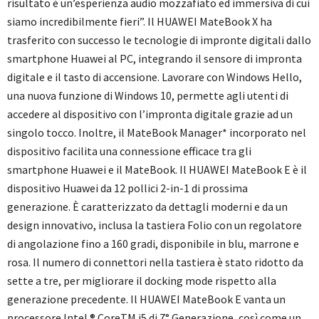
risultato è un’esperienza audio mozzafiato ed immersiva di cui
siamo incredibilmente fieri”. Il HUAWEI MateBook X ha
trasferito con successo le tecnologie di impronte digitali dallo
smartphone Huawei al PC, integrando il sensore di impronta
digitale e il tasto di accensione. Lavorare con Windows Hello,
una nuova funzione di Windows 10, permette agli utenti di
accedere al dispositivo con l’impronta digitale grazie ad un
singolo tocco. Inoltre, il MateBook Manager* incorporato nel
dispositivo facilita una connessione efficace tra gli
smartphone Huawei e il MateBook. Il HUAWEI MateBook E è il
dispositivo Huawei da 12 pollici 2-in-1 di prossima
generazione. È caratterizzato da dettagli moderni e da un
design innovativo, inclusa la tastiera Folio con un regolatore
di angolazione fino a 160 gradi, disponibile in blu, marrone e
rosa. Il numero di connettori nella tastiera è stato ridotto da
sette a tre, per migliorare il docking mode rispetto alla
generazione precedente. Il HUAWEI MateBook E vanta un
processore Intel ® CoreTM i5 di 7° Generazione, così come un