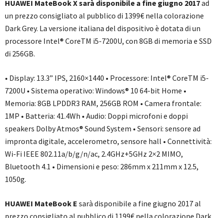
HUAWEI MateBook X sarà disponibile a fine giugno 2017
ad
un prezzo consigliato al pubblico di 1399€ nella colorazione
Dark Grey. La versione italiana del dispositivo è dotata di un
processore Intel® CoreTM i5-7200U, con 8GB di memoria e SSD
di 256GB.
• Display: 13.3” IPS, 2160×1440 • Processore: Intel® CoreTM i5-
7200U • Sistema operativo: Windows® 10 64-bit Home •
Memoria: 8GB LPDDR3 RAM, 256GB ROM • Camera frontale:
1MP • Batteria: 41.4Wh • Audio: Doppi microfoni e doppi
speakers Dolby Atmos® Sound System • Sensori: sensore ad
impronta digitale, accelerometro, sensore hall • Connettività:
Wi-Fi IEEE 802.11a/b/g/n/ac, 2.4GHz+5GHz 2×2 MIMO,
Bluetooth 4.1 • Dimensioni e peso: 286mm x 211mm x 12.5,
1050g.
HUAWEI MateBook E
sarà disponibile a fine giugno 2017 al
prezzo consigliato al pubblico di 1199€ nella colorazione Dark