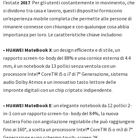
l’estate
2017
. Per gli utenti costantemente in movimento, che
si dividono tra casa e lavoro, questi dispositivi forniscono
un’esperienza mobile completa che permette alle persone di
rimanere connesse con chiunque e con qualunque cosa abbia
importanza per loro. Le caratteristiche chiave includono:
•
HUAWEI MateBook X
: un design efficiente e di stile, un
rapporto screen-to-body del 88% e una cornice esterna di 4.4
mm, è un notebook da 13 pollici senza ventola con un
processore Intel® CoreTM i5 o i7 di 7° Generazione, sistema
audio Dolby Atmos e un innovativo tasto lettore delle
impronte digitali con un chip criptato indipendente.
•
HUAWEI MateBook E
: un elegante notebook da 12 pollici 2-
in-1 con un rapporto screen-to- body del 84%, la nuova
tastiera Folio con angolazione regolabile che può raggiungere
fino ai 160°, a scelta un processore Intel® CoreTM i5 o m3 di 7°
Generazione e uno schermo touch- screen 2K.