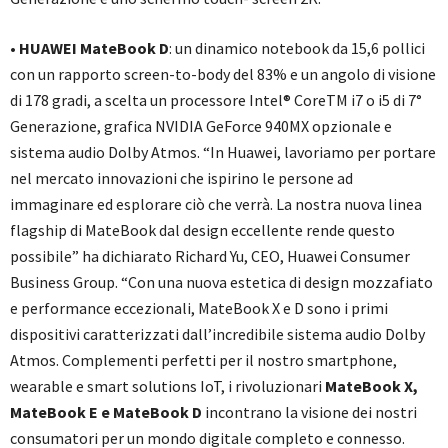
•
HUAWEI MateBook D
: un dinamico notebook da 15,6 pollici
con un rapporto screen-to-body del 83% e un angolo di visione
di 178 gradi, a scelta un processore Intel® CoreTM i7 o i5 di 7°
Generazione, grafica NVIDIA GeForce 940MX opzionale e
sistema audio Dolby Atmos. “In Huawei, lavoriamo per portare
nel mercato innovazioni che ispirino le persone ad
immaginare ed esplorare ciò che verrà. La nostra nuova linea
flagship di MateBook dal design eccellente rende questo
possibile” ha dichiarato Richard Yu, CEO, Huawei Consumer
Business Group. “Con una nuova estetica di design mozzafiato
e performance eccezionali, MateBook X e D sono i primi
dispositivi caratterizzati dall’incredibile sistema audio Dolby
Atmos. Complementi perfetti per il nostro smartphone,
wearable e smart solutions IoT, i rivoluzionari
MateBook X,
MateBook E e MateBook D
incontrano la visione dei nostri
consumatori per un mondo digitale completo e connesso.