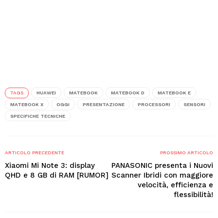
TAGS
HUAWEI
MATEBOOK
MATEBOOK D
MATEBOOK E
MATEBOOK X
OGGI
PRESENTAZIONE
PROCESSORI
SENSORI
SPECIFICHE TECNICHE
ARTICOLO PRECEDENTE
PROSSIMO ARTICOLO
Xiaomi Mi Note 3: display
PANASONIC presenta i Nuovi
QHD e 8 GB di RAM [RUMOR]
Scanner Ibridi con maggiore
velocità, efficienza e
flessibilità!